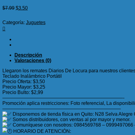
El
El
$
7.99
$
3.50
precio
precio
original
actual
Categoría:
Juguetes
era:
es:
$7.99.
$3.50.
Descripción
Valoraciones (0)
Llegaron los remates Diarios De Locura para nuestros client
Teclado Inalámbrico Portátil
Precio Oferta: $3,50
Precio Mayor: $3,25
Precio Bulto: $2,99
—————————————————————————-
Promoción aplica restricciones: Foto referencial, La disponibil
————————————————————————–
Disponemos de tienda física en Quito: N28 Selva Alegre
Somos distribuidores, con ventas al por mayor y menor.
Comuníquese con nosotros: 0984569768 – 0999497066
HORARIO DE ATENCIÓN: