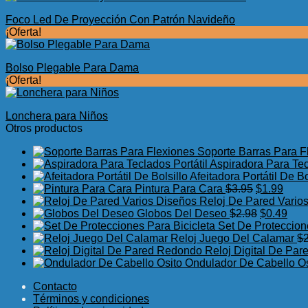
Foco Led De Proyección Con Patrón Navideño
¡Oferta!
Bolso Plegable Para Dama
¡Oferta!
Lonchera para Niños
Otros productos
Soporte Barras Para F
Aspiradora Para Tec
Afeitadora Portátil De Bo
El
El
Pintura Para Cara
$
3.95
$
1.99
precio
preci
Reloj De Pared Vario
original
El
actua
El
Globos Del Deseo
$
2.98
$
0.49
era:
precio
es:
prec
Set De Proteccion
$3.95.
original
$1.99
actu
Reloj Juego Del Calamar
$
era:
es:
Reloj Digital De Pa
$2.98.
$0.4
Ondulador De Cabello Os
Contacto
Términos y condiciones