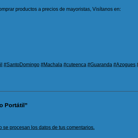
mprar productos a precios de mayoristas, Visítanos en:
l
#SantoDomingo
#Machala
#cuteenca
#Guaranda
#Azogues
 Portátil”
se procesan los datos de tus comentarios.