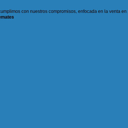
$9.85.
$5.99.
umplimos con nuestros compromisos, enfocada en la venta en l
emates