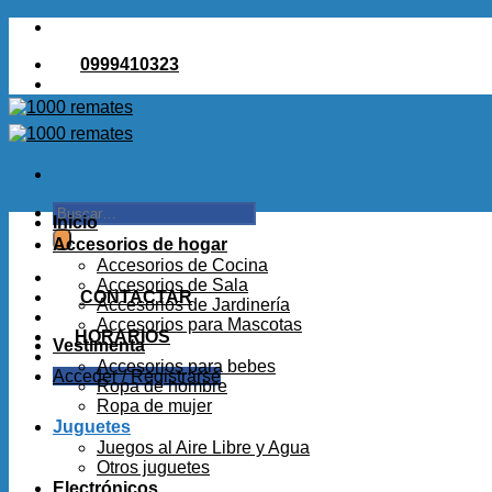
Saltar
al
0999410323
contenido
Buscar
Inicio
por:
Accesorios de hogar
Accesorios de Cocina
Accesorios de Sala
CONTACTAR
Accesorios de Jardinería
Accesorios para Mascotas
HORARIOS
Vestimenta
Accesorios para bebes
Acceder / Registrarse
Ropa de hombre
Ropa de mujer
Juguetes
Juegos al Aire Libre y Agua
Otros juguetes
Electrónicos