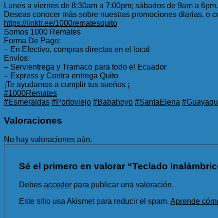
Lunes a viernes de 8:30am a 7:00pm; sábados de 9am a 6pm.
Deseas conocer más sobre nuestras promociones diarias, o co
https://linktr.ee/1000rematesquito
Somos 1000 Remates
Forma De Pago:
– En Efectivo, compras directas en el local
Envíos:
– Servientrega y Tramaco para todo el Ecuador
– Express y Contra entrega Quito
¡Te ayudamos a cumplir tus sueños ¡
#1000Remates
#Esmeraldas
#Portoviejo
#Babahoyo
#SantaElena
#Guayaqui
Valoraciones
No hay valoraciones aún.
Sé el primero en valorar “Teclado Inalámbrico
Debes
acceder
para publicar una valoración.
Este sitio usa Akismet para reducir el spam.
Aprende cómo 