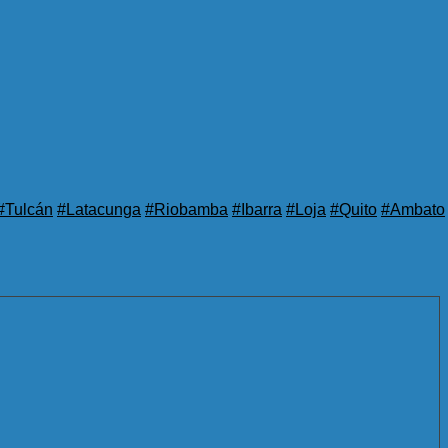
#Tulcán
#Latacunga
#Riobamba
#Ibarra
#Loja
#Quito
#Ambato