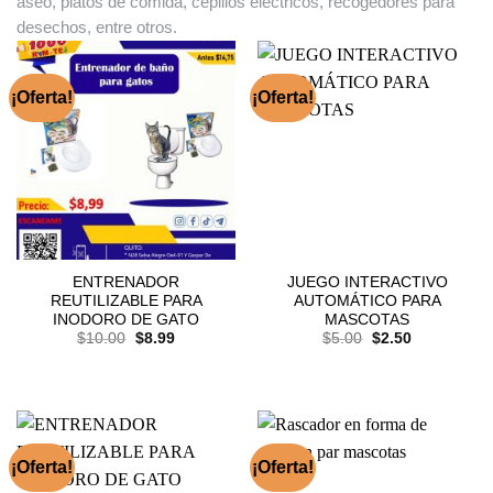
aseo, platos de comida, cepillos eléctricos, recogedores para
desechos, entre otros.
¡Oferta!
¡Oferta!
ENTRENADOR
JUEGO INTERACTIVO
REUTILIZABLE PARA
AUTOMÁTICO PARA
INODORO DE GATO
MASCOTAS
El
El
El
El
$
10.00
$
8.99
$
5.00
$
2.50
precio
precio
precio
precio
original
actual
original
actual
era:
es:
era:
es:
$10.00.
$8.99.
$5.00.
$2.50.
¡Oferta!
¡Oferta!