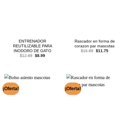
ENTRENADOR
Rascador en forma de
REUTILIZABLE PARA
corazon par mascotas
El
El
INODORO DE GATO
$
16.89
$
11.75
precio
precio
El
El
$
12.89
$
8.99
original
actual
precio
precio
era:
es:
original
actual
$16.89.
$11.75.
era:
es:
$12.89.
$8.99.
¡Oferta!
¡Oferta!