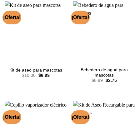
¡Oferta!
¡Oferta!
Bebedero de agua para
Kit de aseo para mascotas
El
El
mascotas
$
10.00
$
6.99
precio
precio
El
El
$
6.89
$
2.75
original
actual
precio
precio
era:
es:
original
actual
$10.00.
$6.99.
era:
es:
$6.89.
$2.75.
¡Oferta!
¡Oferta!