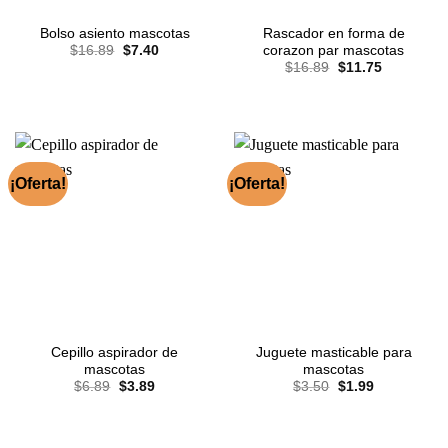
Rascador en forma de
Bolso asiento mascotas
El
El
corazon par mascotas
$
16.89
$
7.40
precio
precio
El
El
$
16.89
$
11.75
original
actual
precio
precio
era:
es:
original
actual
$16.89.
$7.40.
era:
es:
$16.89.
$11.75.
¡Oferta!
¡Oferta!
Cepillo aspirador de
Juguete masticable para
mascotas
mascotas
El
El
El
El
$
6.89
$
3.89
$
3.50
$
1.99
precio
precio
precio
precio
original
actual
original
actual
era:
es:
era:
es:
$6.89.
$3.89.
$3.50.
$1.99.