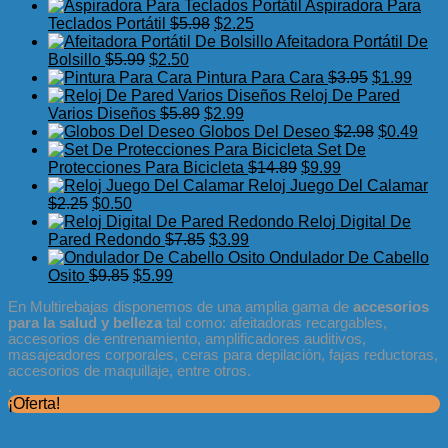
precio
precio
Aspiradora Para
original
actual
El
El
Teclados Portátil
$
5.98
$
2.25
era:
es:
precio
precio
Afeitadora Portátil De
El
$7.75.
El
$3.99.
original
actual
Bolsillo
$
5.99
$
2.50
precio
precio
era:
es:
El
El
Pintura Para Cara
$
3.95
$
1.99
original
actual
$5.98.
$2.25.
precio
preci
Reloj De Pared
era:
es:
El
El
original
actua
Varios Diseños
$
5.89
$
2.99
$5.99.
$2.50.
precio
precio
era:
El
es:
El
Globos Del Deseo
$
2.98
$
0.49
original
actual
$3.95.
precio
$1.99
prec
Set De
era:
es:
El
El
original
actu
Protecciones Para Bicicleta
$
14.89
$
9.99
$5.89.
$2.99.
precio
precio
era:
es:
Reloj Juego Del Calamar
El
El
original
actual
$2.98.
$0.4
$
2.25
$
0.50
precio
precio
era:
es:
Reloj Digital De
original
actual
El
El
$14.89.
$9.99.
Pared Redondo
$
7.85
$
3.99
era:
es:
precio
precio
Ondulador De Cabello
$2.25.
$0.50.
El
El
original
actual
Osito
$
9.85
$
5.99
precio
precio
era:
es:
En Multirebajas disponemos de una amplia gama de
accesorios
original
actual
$7.85.
$3.99.
para la salud y belleza
tal como: afeitadoras recargables,
era:
es:
accesorios de entrenamiento, amplificadores auditivos,
$9.85.
$5.99.
masajeadores corporales, ceras para depilación, fajas reductoras,
accesorios de maquillaje, entre otros.
.
¡Oferta!