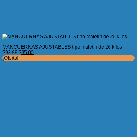
MANCUERNAS AJUSTABLES tipo maletín de 26 kilos
El
El
$
92.99
$
85.00
precio
precio
¡Oferta!
original
actual
era:
es:
$92.99.
$85.00.