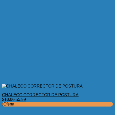
CHALECO CORRECTOR DE POSTURA
El
El
$
10.00
$
5.99
precio
precio
¡Oferta!
original
actual
era:
es: