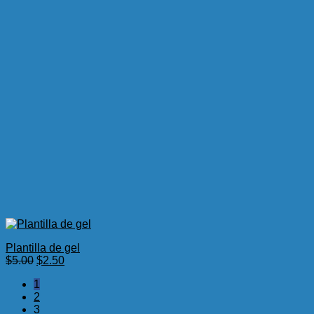
Plantilla de gel
El
El
$
5.00
$
2.50
precio
precio
1
original
actual
2
era:
es:
3
$5.00.
$2.50.