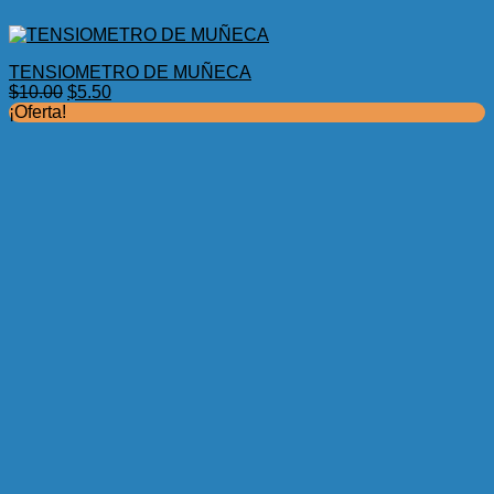
TENSIOMETRO DE MUÑECA
El
El
$
10.00
$
5.50
precio
precio
¡Oferta!
original
actual
era:
es:
$10.00.
$5.50.