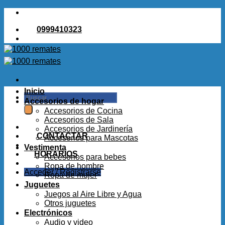
Saltar
al
0999410323
contenido
Inicio
Buscar
Accesorios de hogar
por:
Accesorios de Cocina
Accesorios de Sala
Accesorios de Jardinería
CONTACTAR
Accesorios para Mascotas
Vestimenta
HORARIOS
Accesorios para bebes
Ropa de hombre
Acceder / Registrarse
Ropa de mujer
Juguetes
Juegos al Aire Libre y Agua
Otros juguetes
Electrónicos
Audio y video