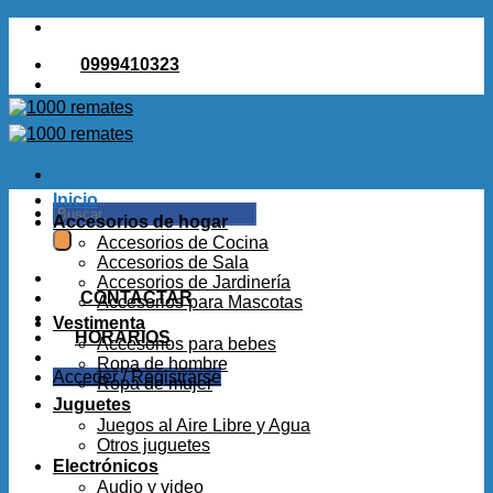
Saltar
al
0999410323
contenido
Inicio
Buscar
Accesorios de hogar
por:
Accesorios de Cocina
Accesorios de Sala
Accesorios de Jardinería
CONTACTAR
Accesorios para Mascotas
Vestimenta
HORARIOS
Accesorios para bebes
Ropa de hombre
Acceder / Registrarse
Ropa de mujer
Juguetes
Juegos al Aire Libre y Agua
Otros juguetes
Electrónicos
Audio y video