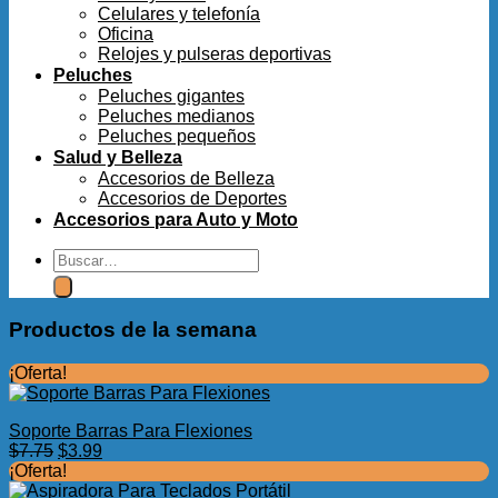
Celulares y telefonía
Oficina
Relojes y pulseras deportivas
Peluches
Peluches gigantes
Peluches medianos
Peluches pequeños
Salud y Belleza
Accesorios de Belleza
Accesorios de Deportes
Accesorios para Auto y Moto
Buscar
por:
Productos de la semana
¡Oferta!
Soporte Barras Para Flexiones
El
El
$
7.75
$
3.99
precio
precio
¡Oferta!
original
actual