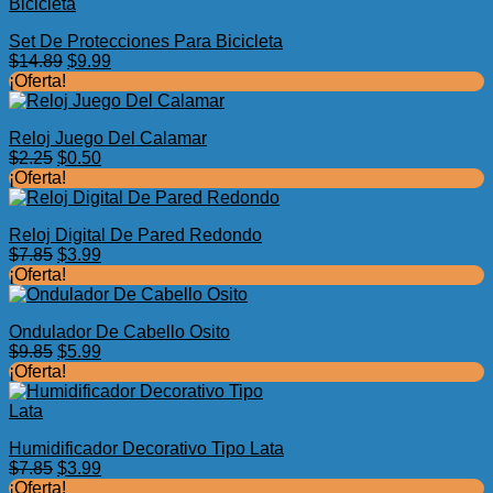
era:
es:
$2.98.
$0.49.
Set De Protecciones Para Bicicleta
El
El
$
14.89
$
9.99
precio
precio
¡Oferta!
original
actual
era:
es:
Reloj Juego Del Calamar
$14.89.
$9.99.
El
El
$
2.25
$
0.50
precio
precio
¡Oferta!
original
actual
era:
es:
Reloj Digital De Pared Redondo
$2.25.
$0.50.
El
El
$
7.85
$
3.99
precio
precio
¡Oferta!
original
actual
era:
es:
Ondulador De Cabello Osito
$7.85.
$3.99.
El
El
$
9.85
$
5.99
precio
precio
¡Oferta!
original
actual
era:
es:
$9.85.
$5.99.
Humidificador Decorativo Tipo Lata
El
El
$
7.85
$
3.99
precio
precio
¡Oferta!