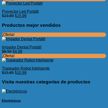
original
actual
era:
es:
Proyector Led Portátil
$7.85.
$3.99.
El
El
$
19.89
$
15.99
precio
precio
original
actual
Productos mejor vendidos
era:
es:
$19.89.
$15.99.
¡Oferta!
Irrigador Dental Portátil
El
El
$
8.50
$
4.99
precio
precio
¡Oferta!
original
actual
era:
es:
Trapeador Robot Inteligente
$8.50.
$4.99.
El
El
$
15.85
$
10.99
precio
precio
original
actual
Visita nuestras categorías de productos
era:
es:
$15.85.
$10.99.
Electrónicos