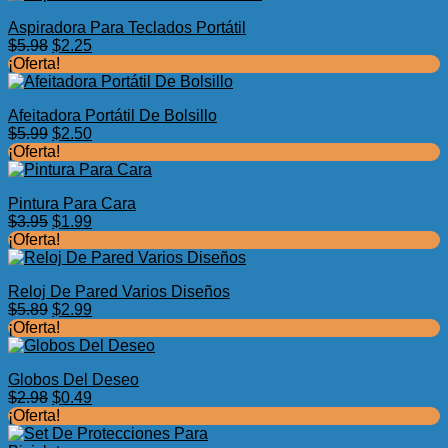
era:
es:
Aspiradora Para Teclados Portátil
$7.75.
$3.99.
El
El
$
5.98
$
2.25
precio
precio
¡Oferta!
original
actual
era:
es:
Afeitadora Portátil De Bolsillo
$5.98.
$2.25.
El
El
$
5.99
$
2.50
precio
precio
¡Oferta!
original
actual
era:
es:
Pintura Para Cara
$5.99.
$2.50.
El
El
$
3.95
$
1.99
precio
precio
¡Oferta!
original
actual
era:
es:
Reloj De Pared Varios Diseños
$3.95.
$1.99.
El
El
$
5.89
$
2.99
precio
precio
¡Oferta!
original
actual
era:
es:
Globos Del Deseo
$5.89.
$2.99.
El
El
$
2.98
$
0.49
precio
precio
¡Oferta!
original
actual