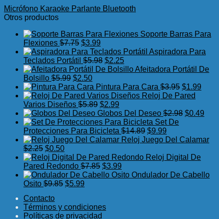
Micrófono Karaoke Parlante Bluetooth
Otros productos
Soporte Barras Para
El
El
Flexiones
$
7.75
$
3.99
precio
precio
Aspiradora Para
original
actual
El
El
Teclados Portátil
$
5.98
$
2.25
era:
es:
precio
precio
Afeitadora Portátil De
El
$7.75.
El
$3.99.
original
actual
Bolsillo
$
5.99
$
2.50
precio
precio
era:
es:
El
El
Pintura Para Cara
$
3.95
$
1.99
original
actual
$5.98.
$2.25.
precio
preci
Reloj De Pared
era:
es:
El
El
original
actua
Varios Diseños
$
5.89
$
2.99
$5.99.
$2.50.
precio
precio
era:
El
es:
El
Globos Del Deseo
$
2.98
$
0.49
original
actual
$3.95.
precio
$1.99
prec
Set De
era:
es:
El
El
original
actu
Protecciones Para Bicicleta
$
14.89
$
9.99
$5.89.
$2.99.
precio
precio
era:
es:
Reloj Juego Del Calamar
El
El
original
actual
$2.98.
$0.4
$
2.25
$
0.50
precio
precio
era:
es:
Reloj Digital De
original
actual
El
El
$14.89.
$9.99.
Pared Redondo
$
7.85
$
3.99
era:
es:
precio
precio
Ondulador De Cabello
$2.25.
$0.50.
El
El
original
actual
Osito
$
9.85
$
5.99
precio
precio
era:
es:
Contacto
original
actual
$7.85.
$3.99.
Términos y condiciones
era:
es:
Políticas de privacidad
$9.85.
$5.99.