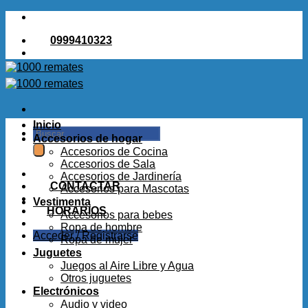
Saltar
al
0999410323
contenido
Inicio
Buscar
Accesorios de hogar
por:
Accesorios de Cocina
Accesorios de Sala
Accesorios de Jardinería
CONTACTAR
Accesorios para Mascotas
Vestimenta
HORARIOS
Accesorios para bebes
Ropa de hombre
Acceder / Registrarse
Ropa de mujer
Juguetes
Juegos al Aire Libre y Agua
Otros juguetes
Electrónicos
Audio y video