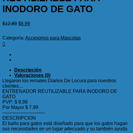
INODORO DE GATO
El
El
$
12.89
$
8.99
precio
precio
original
actual
Categoría:
Accesorios para Mascotas
era:
es:
$12.89.
$8.99.
Descripción
Valoraciones (0)
Llegaron los remates Diarios De Locura para nuestros
clientes…
ENTRENADOR REUTILIZABLE PARA INODORO DE
GATO
PVP: $ 8.99
Por Mayor $ 7.99
—————————
DESCRIPCION
El baño para gatos está diseñado para que los gatos hagan
sus necesidades en un lugar adecuado y su también ayuda