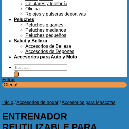
Celulares y telefonía
Oficina
Relojes y pulseras deportivas
Peluches
Peluches gigantes
Peluches medianos
Peluches pequeños
Salud y Belleza
Accesorios de Belleza
Accesorios de Deportes
Accesorios para Auto y Moto
Buscar
por:
Filtrar
¡Oferta!
Inicio
/
Accesorios de hogar
/
Accesorios para Mascotas
ENTRENADOR
REUTILIZABLE PARA