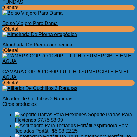
FUNDAS
¡Oferta!
Bolso Viajero Para Dama
¡Oferta!
Almohada De Pierna ortopédica
¡Oferta!
CÁMARA GOPRO 1080P FULL HD SUMERGIBLE EN EL
AGUA
¡Oferta!
Afilador De Cuchillos 3 Ranuras
Otros productos
Soporte Barras Para
El
El
Flexiones
$
7.75
$
3.99
precio
precio
Aspiradora Para
original
actual
El
El
Teclados Portátil
$
5.98
$
2.25
era:
es:
precio
precio
Afeitadora Portátil De