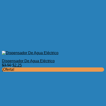
Dispensador De Agua Eléctrico
El
El
$
3.50
$
2.25
precio
precio
¡Oferta!
original
actual
era:
es:
$3.50.
$2.25.