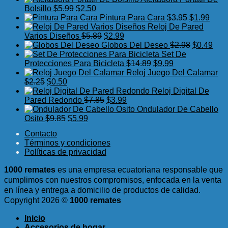
El
$7.75.
El
$3.99.
original
actual
Bolsillo
$
5.99
$
2.50
precio
precio
era:
es:
El
El
Pintura Para Cara
$
3.95
$
1.99
original
actual
$5.98.
$2.25.
precio
preci
Reloj De Pared
era:
es:
El
El
original
actua
Varios Diseños
$
5.89
$
2.99
$5.99.
$2.50.
precio
precio
era:
El
es:
El
Globos Del Deseo
$
2.98
$
0.49
original
actual
$3.95.
precio
$1.99
prec
Set De
era:
es:
El
El
original
actu
Protecciones Para Bicicleta
$
14.89
$
9.99
$5.89.
$2.99.
precio
precio
era:
es:
Reloj Juego Del Calamar
El
El
original
actual
$2.98.
$0.4
$
2.25
$
0.50
precio
precio
era:
es:
Reloj Digital De
original
actual
El
El
$14.89.
$9.99.
Pared Redondo
$
7.85
$
3.99
era:
es:
precio
precio
Ondulador De Cabello
$2.25.
$0.50.
El
El
original
actual
Osito
$
9.85
$
5.99
precio
precio
era:
es:
Contacto
original
actual
$7.85.
$3.99.
Términos y condiciones
era:
es:
Políticas de privacidad
$9.85.
$5.99.
1000 remates
es una empresa ecuatoriana responsable que
cumplimos con nuestros compromisos, enfocada en la venta
en línea y entrega a domicilio de productos de calidad.
Copyright 2026 ©
1000 remates
Inicio
Accesorios de hogar