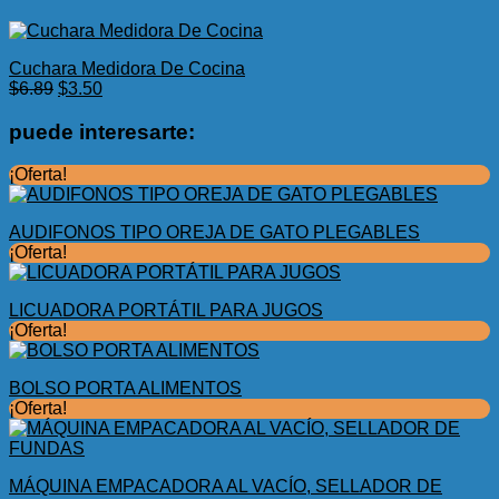
Cuchara Medidora De Cocina
El
El
$
6.89
$
3.50
precio
precio
original
actual
puede interesarte:
era:
es:
$6.89.
$3.50.
¡Oferta!
AUDIFONOS TIPO OREJA DE GATO PLEGABLES
¡Oferta!
LICUADORA PORTÁTIL PARA JUGOS
¡Oferta!
BOLSO PORTA ALIMENTOS
¡Oferta!
MÁQUINA EMPACADORA AL VACÍO, SELLADOR DE