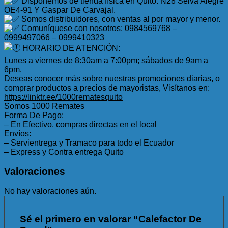
Disponemos de tienda física en Quito: N28 Selva Alegre
OE4-91 Y Gaspar De Carvajal.
Somos distribuidores, con ventas al por mayor y menor.
Comuníquese con nosotros: 0984569768 –
0999497066 – 0999410323
HORARIO DE ATENCIÓN:
Lunes a viernes de 8:30am a 7:00pm; sábados de 9am a
6pm.
Deseas conocer más sobre nuestras promociones diarias, o
comprar productos a precios de mayoristas, Visítanos en:
https://linktr.ee/1000rematesquito
Somos 1000 Remates
Forma De Pago:
– En Efectivo, compras directas en el local
Envíos:
– Servientrega y Tramaco para todo el Ecuador
– Express y Contra entrega Quito
Valoraciones
No hay valoraciones aún.
Sé el primero en valorar “Calefactor De