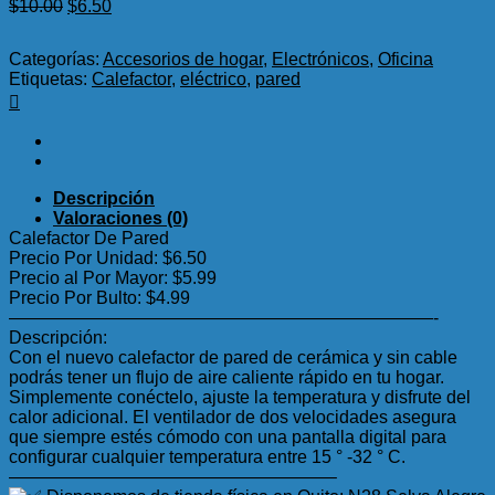
El
El
$
10.00
$
6.50
precio
precio
original
actual
Categorías:
Accesorios de hogar
,
Electrónicos
,
Oficina
era:
es:
Etiquetas:
Calefactor
,
eléctrico
,
pared
$10.00.
$6.50.
Descripción
Valoraciones (0)
Calefactor De Pared
Precio Por Unidad: $6.50
Precio al Por Mayor: $5.99
Precio Por Bulto: $4.99
————————————————————————-
Descripción:
Con el nuevo calefactor de pared de cerámica y sin cable
podrás tener un flujo de aire caliente rápido en tu hogar.
Simplemente conéctelo, ajuste la temperatura y disfrute del
calor adicional. El ventilador de dos velocidades asegura
que siempre estés cómodo con una pantalla digital para
configurar cualquier temperatura entre 15 ° -32 ° C.
——————————————————–