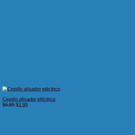
Cepillo alisador eléctrico
El
El
$
6.89
$
3.99
precio
precio
original
actual
era:
es:
$6.89.
$3.99.