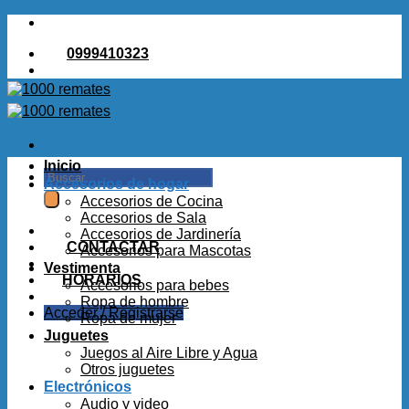
Saltar
al
0999410323
contenido
Inicio
Buscar
Accesorios de hogar
por:
Accesorios de Cocina
Accesorios de Sala
Accesorios de Jardinería
CONTACTAR
Accesorios para Mascotas
Vestimenta
HORARIOS
Accesorios para bebes
Ropa de hombre
Acceder / Registrarse
Ropa de mujer
Juguetes
Juegos al Aire Libre y Agua
Otros juguetes
Electrónicos
Audio y video