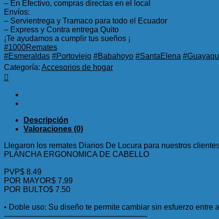
– En Efectivo, compras directas en el local
Envíos:
– Servientrega y Tramaco para todo el Ecuador
– Express y Contra entrega Quito
¡Te ayudamos a cumplir tus sueños ¡
#1000Remates
#Esmeraldas
#Portoviejo
#Babahoyo
#SantaElena
#Guayaqui
Categoría:
Accesorios de hogar
Descripción
Valoraciones (0)
Llegaron los remates Diarios De Locura para nuestros client
PLANCHA ERGONOMICA DE CABELLO
PVP$ 8.49
POR MAYOR$ 7.99
POR BULTO$ 7.50
• Doble uso: Su diseño te permite cambiar sin esfuerzo entre a
——————————————————-