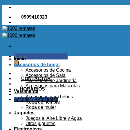
Saltar
al
0999410323
contenido
Buscar
Inicio
por:
Accesorios de hogar
Accesorios de Cocina
Accesorios de Sala
CONTACTAR
Accesorios de Jardinería
Accesorios para Mascotas
HORARIOS
Vestimenta
Accesorios para bebes
Acceder / Registrarse
Ropa de hombre
Ropa de mujer
Juguetes
Juegos al Aire Libre y Agua
Otros juguetes
Electrónicos