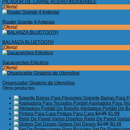
PICADOR DE CARNE ACERO INOXIDABLE
¡Oferta!
Router Grande 4 Antenas
¡Oferta!
BALANZA BLUETOOTH
¡Oferta!
Sacacorchos Eléctrico
¡Oferta!
Organizador Giratorio de Utensilios
Otros productos
Soporte Barras Para F
Aspiradora Para Tec
Afeitadora Portátil De Bo
El
El
Pintura Para Cara
$
3.95
$
1.99
precio
preci
Reloj De Pared Vario
original
El
actua
El
Globos Del Deseo
$
2.98
$
0.49
era:
precio
es:
prec
Set De Proteccion