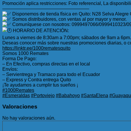
Promoción aplica restricciones: Foto referencial, La disponibil
——————————————————–
Disponemos de tienda física en Quito: N28 Selva Alegre
Somos distribuidores, con ventas al por mayor y menor.
Comuníquese con nosotros: 0999497066/0999410323/0
HORARIO DE ATENCIÓN:
Lunes a viernes de 8:30am a 7:00pm; sábados de 9am a 6pm.
Deseas conocer más sobre nuestras promociones diarias, o co
https://linktr.ee/1000rematesquito
Somos 1000 Remates
Forma De Pago:
– En Efectivo, compras directas en el local
Envíos:
– Servientrega y Tramaco para todo el Ecuador
– Express y Contra entrega Quito
¡Te ayudamos a cumplir tus sueños ¡
#1000Remates
#Esmeraldas
#Portoviejo
#Babahoyo
#SantaElena
#Guayaqui
Valoraciones
No hay valoraciones aún.