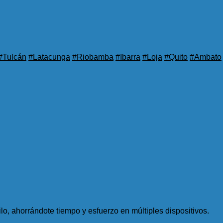
#Tulcán
#Latacunga
#Riobamba
#Ibarra
#Loja
#Quito
#Ambato
ilo, ahorrándote tiempo y esfuerzo en múltiples dispositivos.