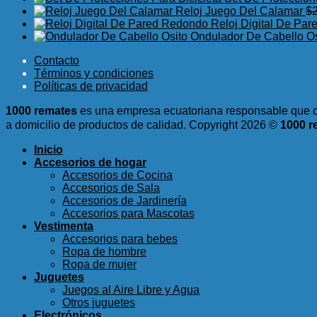
$3.95.
original
$1.99
actu
Reloj Juego Del Calamar
$
era:
es:
Reloj Digital De Pa
$2.98.
$0.4
Ondulador De Cabello Os
Contacto
Términos y condiciones
Políticas de privacidad
1000 remates
es una empresa ecuatoriana responsable que c
a domicilio de productos de calidad.
Copyright 2026 ©
1000 r
Inicio
Accesorios de hogar
Accesorios de Cocina
Accesorios de Sala
Accesorios de Jardinería
Accesorios para Mascotas
Vestimenta
Accesorios para bebes
Ropa de hombre
Ropa de mujer
Juguetes
Juegos al Aire Libre y Agua
Otros juguetes
Electrónicos