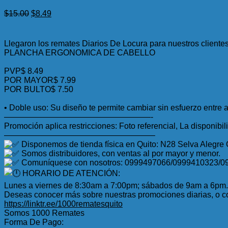
El
El
$
15.00
$
8.49
precio
precio
original
actual
era:
es:
Llegaron los remates Diarios De Locura para nuestros client
$15.00.
$8.49.
PLANCHA ERGONOMICA DE CABELLO
PVP$ 8.49
POR MAYOR$ 7.99
POR BULTO$ 7.50
• Doble uso: Su diseño te permite cambiar sin esfuerzo entre a
——————————————————-
Promoción aplica restricciones: Foto referencial, La disponibil
——————————————————–
Disponemos de tienda física en Quito: N28 Selva Alegre
Somos distribuidores, con ventas al por mayor y menor.
Comuníquese con nosotros: 0999497066/0999410323/0
HORARIO DE ATENCIÓN:
Lunes a viernes de 8:30am a 7:00pm; sábados de 9am a 6pm.
Deseas conocer más sobre nuestras promociones diarias, o co
https://linktr.ee/1000rematesquito
Somos 1000 Remates
Forma De Pago: