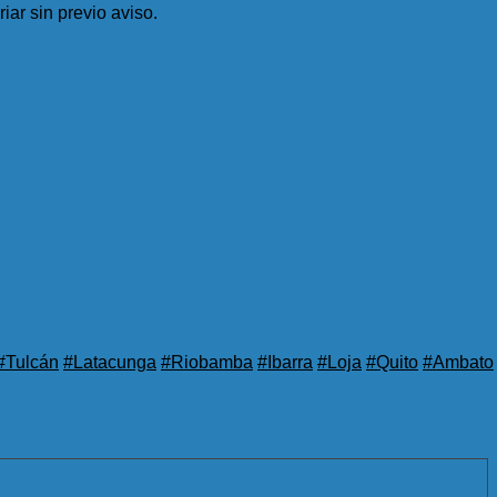
iar sin previo aviso.
#Tulcán
#Latacunga
#Riobamba
#Ibarra
#Loja
#Quito
#Ambato