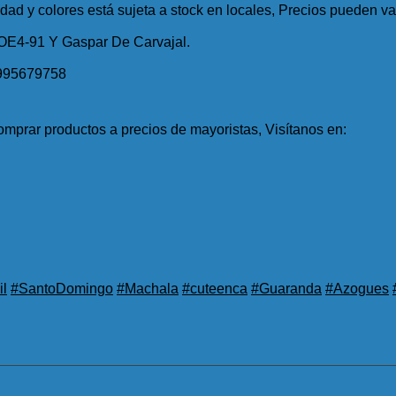
idad y colores está sujeta a stock en locales, Precios pueden var
 OE4-91 Y Gaspar De Carvajal.
995679758
mprar productos a precios de mayoristas, Visítanos en:
l
#SantoDomingo
#Machala
#cuteenca
#Guaranda
#Azogues