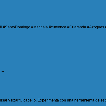
l
#SantoDomingo
#Machala
#cuteenca
#Guaranda
#Azogues
es…
lisar y rizar tu cabello. Experimenta con una herramienta de est