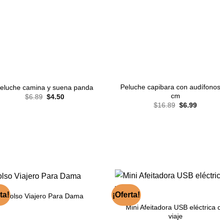
Peluche capibara con audífono
eluche camina y suena panda
cm
El
El
$
6.89
$
4.50
precio
precio
El
El
$
16.89
$
6.99
original
actual
precio
precio
era:
es:
original
actual
$6.89.
$4.50.
era:
es:
$16.89.
$6.99.
ta!
¡Oferta!
Bolso Viajero Para Dama
Mini Afeitadora USB eléctrica 
viaje