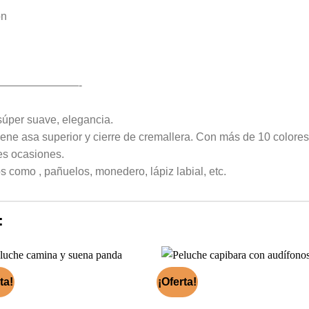
ón
———————-
 súper suave, elegancia.
ne asa superior y cierre de cremallera. Con más de 10 colores 
es ocasiones.
ios como , pañuelos, monedero, lápiz labial, etc.
:
ta!
¡Oferta!