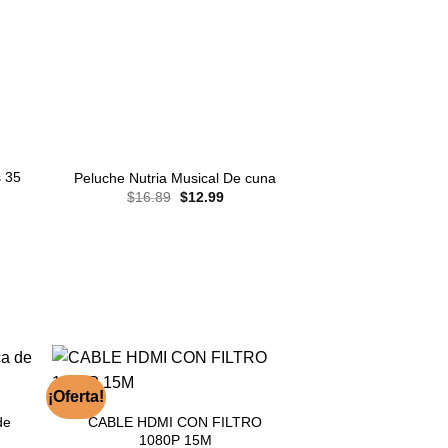
s 35
Peluche Nutria Musical De cuna
Flor Artificial C
El
El
$
16.89
$
12.99
$
10.00
precio
precio
original
actual
era:
es:
$16.89.
$12.99.
¡Oferta!
de
CABLE HDMI CON FILTRO
Vaso Térmico 
1080P 15M
Cám