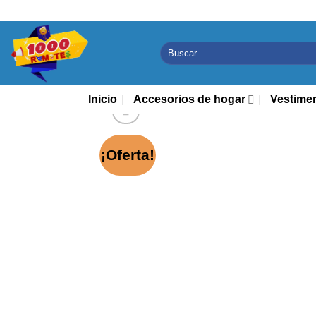
Saltar
al
contenido
Buscar
por:
Inicio
Accesorios de hogar
Vestime
¡Oferta!