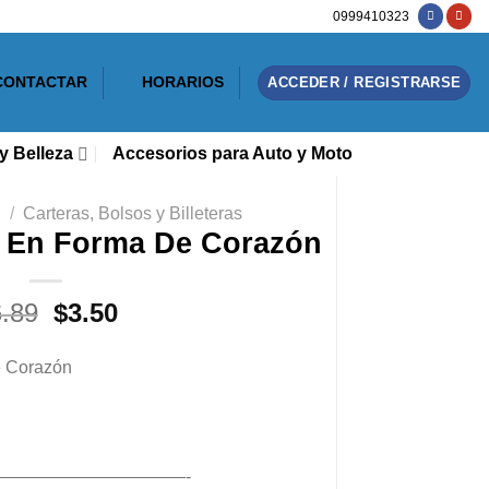
0999410323
CONTACTAR
HORARIOS
ACCEDER / REGISTRARSE
y Belleza
Accesorios para Auto y Moto
/
Carteras, Bolsos y Billeteras
e En Forma De Corazón
El
El
6.89
$
3.50
precio
precio
original
actual
e Corazón
era:
es:
$6.89.
$3.50.
———————————-