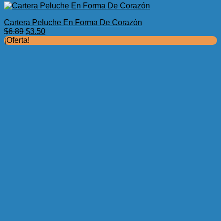
Cartera Peluche En Forma De Corazón
El
El
$
6.89
$
3.50
precio
precio
¡Oferta!
original
actual
era:
es:
$6.89.
$3.50.