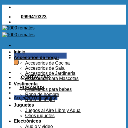
Saltar
al
0999410323
contenido
Inicio
Buscar
Accesorios de hogar
por:
Accesorios de Cocina
Accesorios de Sala
Accesorios de Jardinería
CONTACTAR
Accesorios para Mascotas
Vestimenta
HORARIOS
Accesorios para bebes
Ropa de hombre
Acceder / Registrarse
Ropa de mujer
Juguetes
Juegos al Aire Libre y Agua
Otros juguetes
Electrónicos
Audio y video