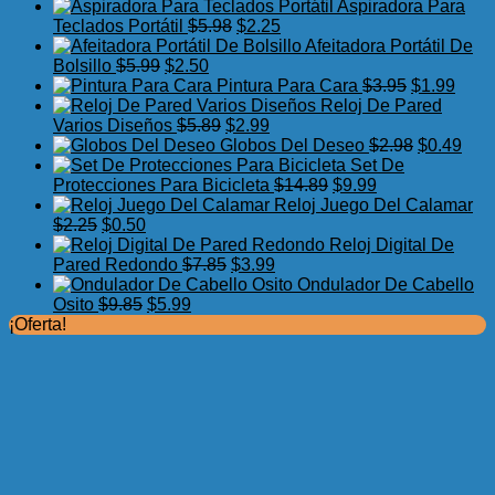
precio
precio
Aspiradora Para
original
actual
El
El
Teclados Portátil
$
5.98
$
2.25
era:
es:
precio
precio
Afeitadora Portátil De
El
$7.75.
El
$3.99.
original
actual
Bolsillo
$
5.99
$
2.50
precio
precio
era:
es:
El
El
Pintura Para Cara
$
3.95
$
1.99
original
actual
$5.98.
$2.25.
precio
preci
Reloj De Pared
era:
es:
El
El
original
actua
Varios Diseños
$
5.89
$
2.99
$5.99.
$2.50.
precio
precio
era:
El
es:
El
Globos Del Deseo
$
2.98
$
0.49
original
actual
$3.95.
precio
$1.99
prec
Set De
era:
es:
El
El
original
actu
Protecciones Para Bicicleta
$
14.89
$
9.99
$5.89.
$2.99.
precio
precio
era:
es:
Reloj Juego Del Calamar
El
El
original
actual
$2.98.
$0.4
$
2.25
$
0.50
precio
precio
era:
es:
Reloj Digital De
original
actual
El
El
$14.89.
$9.99.
Pared Redondo
$
7.85
$
3.99
era:
es:
precio
precio
Ondulador De Cabello
$2.25.
$0.50.
El
El
original
actual
Osito
$
9.85
$
5.99
precio
precio
era:
es:
¡Oferta!
original
actual
$7.85.
$3.99.
era:
es:
$9.85.
$5.99.