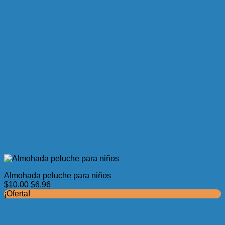
Almohada peluche para niños
El
El
$
10.00
$
6.96
precio
precio
¡Oferta!
original
actual
era:
es:
$10.00.
$6.96.