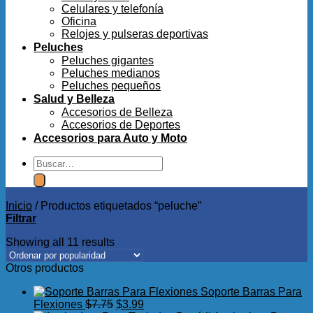
Celulares y telefonía
Oficina
Relojes y pulseras deportivas
Peluches
Peluches gigantes
Peluches medianos
Peluches pequeños
Salud y Belleza
Accesorios de Belleza
Accesorios de Deportes
Accesorios para Auto y Moto
Buscar
por:
Inicio
/
Productos etiquetados “peluche”
Filtrar
Showing all 11 results
Otros productos
Soporte Barras Para
El
El
Flexiones
$
7.75
$
3.99