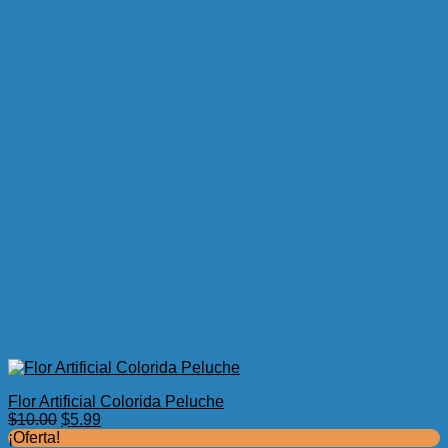
Flor Artificial Colorida Peluche
El
El
$
10.00
$
5.99
precio
precio
¡Oferta!