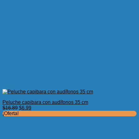
Peluche capibara con audífonos 35 cm
El
El
$
16.89
$
6.99
precio
precio
¡Oferta!
original
actual
era:
es:
$16.89.
$6.99.