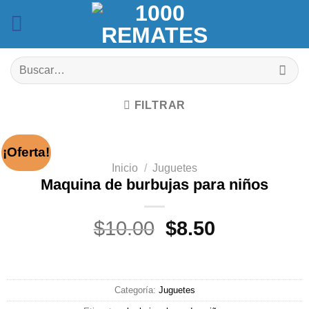
Saltar
al
contenido
Buscar
por:
FILTRAR
¡Oferta!
Inicio
/
Juguetes
Maquina de burbujas para niños
El
El
$
10.00
$
8.50
precio
precio
original
actual
era:
es:
Categoría:
Juguetes
$10.00.
$8.50.