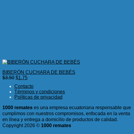
BIBERÓN CUCHARA DE BEBÉS
El
El
$
3.50
$
1.75
precio
precio
Contacto
original
actual
Términos y condiciones
era:
es:
Políticas de privacidad
$3.50.
$1.75.
1000 remates
es una empresa ecuatoriana responsable que
cumplimos con nuestros compromisos, enfocada en la venta
en línea y entrega a domicilio de productos de calidad.
Copyright 2026 ©
1000 remates