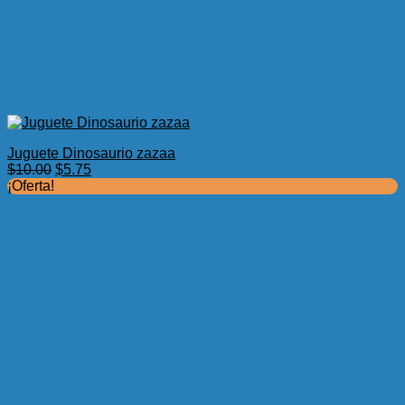
Juguete Dinosaurio zazaa
El
El
$
10.00
$
5.75
precio
precio
¡Oferta!
original
actual
era:
es:
$10.00.
$5.75.