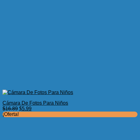
Cámara De Fotos Para Niños
El
El
$
16.89
$
5.99
precio
precio
¡Oferta!
original
actual
era:
es:
$16.89.
$5.99.