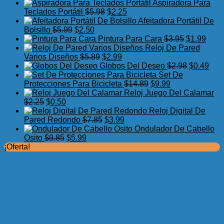
precio
precio
Aspiradora Para
original
actual
El
El
Teclados Portátil
$
5.98
$
2.25
era:
es:
precio
precio
Afeitadora Portátil De
El
$7.75.
El
$3.99.
original
actual
Bolsillo
$
5.99
$
2.50
precio
precio
era:
es:
El
El
Pintura Para Cara
$
3.95
$
1.99
original
actual
$5.98.
$2.25.
precio
preci
Reloj De Pared
era:
es:
El
El
original
actua
Varios Diseños
$
5.89
$
2.99
$5.99.
$2.50.
precio
precio
era:
El
es:
El
Globos Del Deseo
$
2.98
$
0.49
original
actual
$3.95.
precio
$1.99
prec
Set De
era:
es:
El
El
original
actu
Protecciones Para Bicicleta
$
14.89
$
9.99
$5.89.
$2.99.
precio
precio
era:
es:
Reloj Juego Del Calamar
El
El
original
actual
$2.98.
$0.4
$
2.25
$
0.50
precio
precio
era:
es:
Reloj Digital De
original
actual
El
El
$14.89.
$9.99.
Pared Redondo
$
7.85
$
3.99
era:
es:
precio
precio
Ondulador De Cabello
$2.25.
$0.50.
El
El
original
actual
Osito
$
9.85
$
5.99
precio
precio
era:
es:
¡Oferta!
original
actual
$7.85.
$3.99.
era:
es:
$9.85.
$5.99.