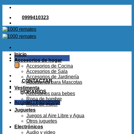
Saltar
al
0999410323
contenido
Inicio
Buscar
Accesorios de hogar
por:
Accesorios de Cocina
Accesorios de Sala
Accesorios de Jardinería
CONTACTAR
Accesorios para Mascotas
Vestimenta
HORARIOS
Accesorios para bebes
Ropa de hombre
Acceder / Registrarse
Ropa de mujer
Juguetes
Juegos al Aire Libre y Agua
Otros juguetes
Electrónicos
Audio y video