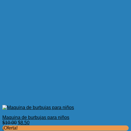
Maquina de burbujas para niños
El
El
$
10.00
$
8.50
precio
precio
¡Oferta!