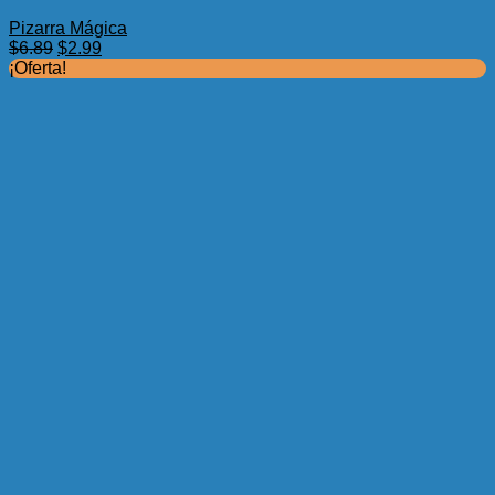
Pizarra Mágica
El
El
$
6.89
$
2.99
precio
precio
¡Oferta!
original
actual
era:
es:
$6.89.
$2.99.