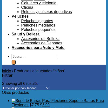
Celulares y telefonía
Oficina
Relojes y pulseras deportivas
Peluches
Peluches gigantes
Peluches medianos
Peluches pequeños
Salud y Belleza
Accesorios de Belleza
Accesorios de Deportes
Accesorios para Auto y Moto
Buscar
por:
Inicio
/
Productos etiquetados “niños”
Filtrar
Showing all 6 results
Otros productos
Soporte Barras Para
El
El
Flexiones
$
7.75
$
3.99