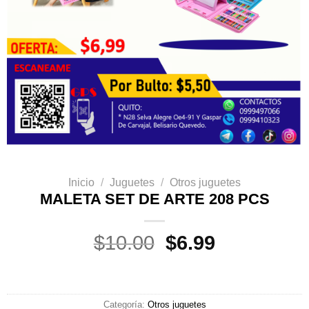
Inicio
/
Juguetes
/
Otros juguetes
MALETA SET DE ARTE 208 PCS
El
El
$
10.00
$
6.99
precio
precio
original
actual
era:
es:
Categoría:
Otros juguetes