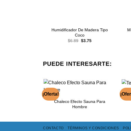
Humidificador De Madera Tipo
M
Coco
El
El
$
6.89
$
3.75
precio
precio
original
actual
era:
es:
$6.89.
$3.75.
PUEDE INTERESARTE:
¡Oferta!
¡Ofer
Chaleco Efecto Sauna Para
Hombre
CONTACTO
TÉRMINOS Y CONDICIONES
POL