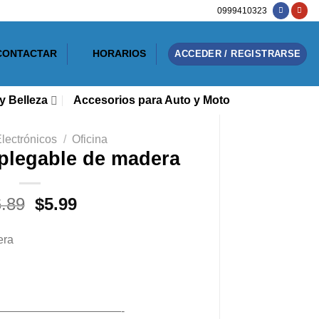
0999410323
CONTACTAR
HORARIOS
ACCEDER / REGISTRARSE
y Belleza
Accesorios para Auto y Moto
lectrónicos
/
Oficina
plegable de madera
El
El
6.89
$
5.99
precio
precio
original
actual
era
era:
es:
$6.89.
$5.99.
———————————-