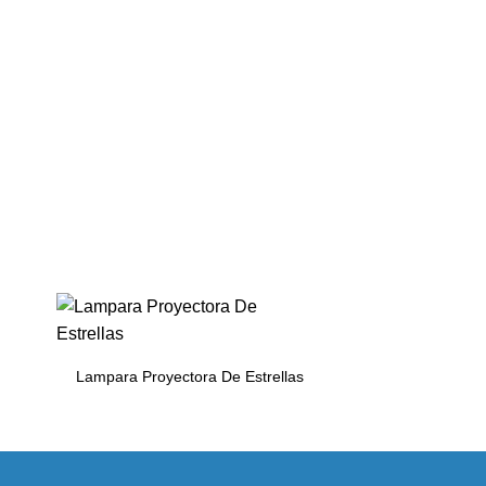
¡Oferta!
CHALECO CO
Lampara Proyectora De Estrellas
POST