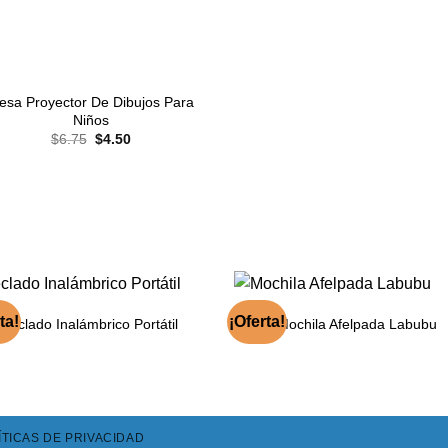
esa Proyector De Dibujos Para
Niños
El
El
$
6.75
$
4.50
precio
precio
original
actual
era:
es:
$6.75.
$4.50.
ta!
¡Oferta!
Teclado Inalámbrico Portátil
Mochila Afelpada Labubu
ÍTICAS DE PRIVACIDAD