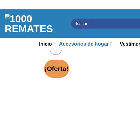
Saltar
al
contenido
Buscar
por:
Inicio
Accesorios de hogar
Vestime
¡Oferta!