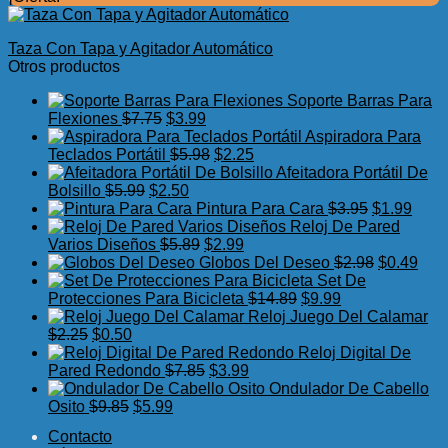
Taza Con Tapa y Agitador Automático
Otros productos
Soporte Barras Para
El
El
Flexiones
$
7.75
$
3.99
precio
precio
Aspiradora Para
original
actual
El
El
Teclados Portátil
$
5.98
$
2.25
era:
es:
precio
precio
Afeitadora Portátil De
El
$7.75.
El
$3.99.
original
actual
Bolsillo
$
5.99
$
2.50
precio
precio
era:
es:
El
El
Pintura Para Cara
$
3.95
$
1.99
original
actual
$5.98.
$2.25.
precio
preci
Reloj De Pared
era:
es:
El
El
original
actua
Varios Diseños
$
5.89
$
2.99
$5.99.
$2.50.
precio
precio
era:
El
es:
El
Globos Del Deseo
$
2.98
$
0.49
original
actual
$3.95.
precio
$1.99
prec
Set De
era:
es:
El
El
original
actu
Protecciones Para Bicicleta
$
14.89
$
9.99
$5.89.
$2.99.
precio
precio
era:
es:
Reloj Juego Del Calamar
El
El
original
actual
$2.98.
$0.4
$
2.25
$
0.50
precio
precio
era:
es:
Reloj Digital De
original
actual
El
El
$14.89.
$9.99.
Pared Redondo
$
7.85
$
3.99
era:
es:
precio
precio
Ondulador De Cabello
$2.25.
$0.50.
El
El
original
actual
Osito
$
9.85
$
5.99
precio
precio
era:
es:
Contacto
original
actual
$7.85.
$3.99.