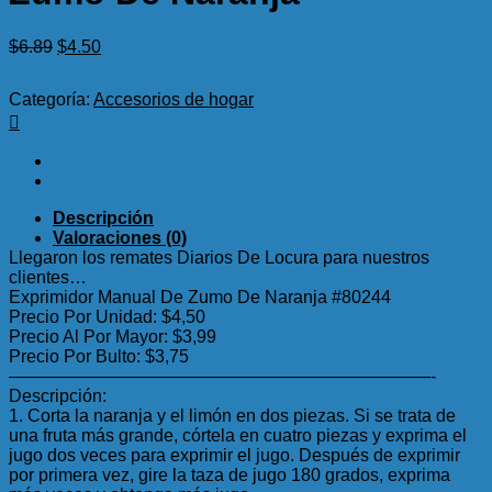
El
El
$
6.89
$
4.50
precio
precio
original
actual
Categoría:
Accesorios de hogar
era:
es:
$6.89.
$4.50.
Descripción
Valoraciones (0)
Llegaron los remates Diarios De Locura para nuestros
clientes…
Exprimidor Manual De Zumo De Naranja #80244
Precio Por Unidad: $4,50
Precio Al Por Mayor: $3,99
Precio Por Bulto: $3,75
————————————————————————-
Descripción:
1. Corta la naranja y el limón en dos piezas. Si se trata de
una fruta más grande, córtela en cuatro piezas y exprima el
jugo dos veces para exprimir el jugo. Después de exprimir
por primera vez, gire la taza de jugo 180 grados, exprima