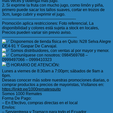
más veces y obtenga más jugo.
2. Si exprime la fruta con mucho jugo, como limón y piña,
primero puede sacar los tallos suaves, cortar en trozos de
3cm, luego cubrir y exprimir el jugo.
——————————————————-
Promoción aplica restricciones: Foto referencial, La
disponibilidad y colores está sujeta a stock en locales,
Precios pueden variar sin previo aviso.
——————————————————–
Disponemos de tienda física en Quito: N28 Selva Alegre
OE4-91 Y Gaspar De Carvajal.
Somos distribuidores, con ventas al por mayor y menor.
Comuníquese con nosotros: 0984569768 –
0999497066 – 0999410323
HORARIO DE ATENCIÓN:
Lunes a viernes de 8:30am a 7:00pm; sábados de 9am a
6pm.
Deseas conocer más sobre nuestras promociones diarias, o
comprar productos a precios de mayoristas, Visítanos en:
https://linktr.ee/1000rematesquito
Somos 1000 Remates
Forma De Pago:
– En Efectivo, compras directas en el local
Envíos:
– Servientrega y Tramaco para todo el Ecuador