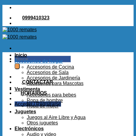
Saltar
al
0999410323
contenido
Inicio
Buscar
Accesorios de hogar
por:
Accesorios de Cocina
Accesorios de Sala
Accesorios de Jardinería
CONTACTAR
Accesorios para Mascotas
Vestimenta
HORARIOS
Accesorios para bebes
Ropa de hombre
Acceder / Registrarse
Ropa de mujer
Juguetes
Juegos al Aire Libre y Agua
Otros juguetes
Electrónicos
Audio y video