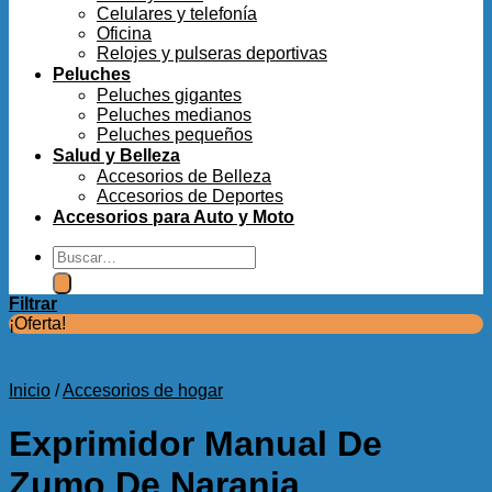
Celulares y telefonía
Oficina
Relojes y pulseras deportivas
Peluches
Peluches gigantes
Peluches medianos
Peluches pequeños
Salud y Belleza
Accesorios de Belleza
Accesorios de Deportes
Accesorios para Auto y Moto
Buscar
por:
Filtrar
¡Oferta!
Inicio
/
Accesorios de hogar
Exprimidor Manual De
Zumo De Naranja