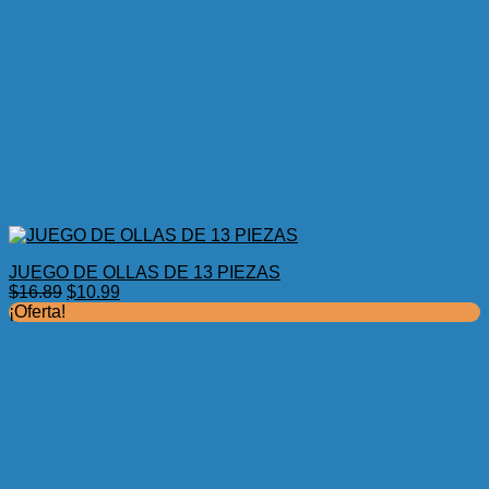
JUEGO DE OLLAS DE 13 PIEZAS
El
El
$
16.89
$
10.99
precio
precio
¡Oferta!
original
actual
era:
es:
$16.89.
$10.99.