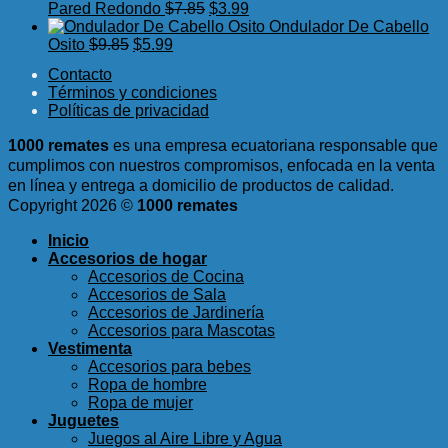
original
actual
El
El
$14.89.
$9.99.
Pared Redondo
$
7.85
$
3.99
era:
es:
precio
precio
Ondulador De Cabello
$2.25.
$0.50.
El
El
original
actual
Osito
$
9.85
$
5.99
precio
precio
era:
es:
Contacto
original
actual
$7.85.
$3.99.
Términos y condiciones
era:
es:
Políticas de privacidad
$9.85.
$5.99.
1000 remates
es una empresa ecuatoriana responsable que
cumplimos con nuestros compromisos, enfocada en la venta
en línea y entrega a domicilio de productos de calidad.
Copyright 2026 ©
1000 remates
Inicio
Accesorios de hogar
Accesorios de Cocina
Accesorios de Sala
Accesorios de Jardinería
Accesorios para Mascotas
Vestimenta
Accesorios para bebes
Ropa de hombre
Ropa de mujer
Juguetes
Juegos al Aire Libre y Agua