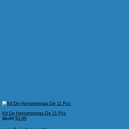
Kit De Herramientas De 11 Pcs
El
El
$
6.89
$
3.99
precio
precio
original
actual