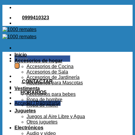
Saltar
al
0999410323
contenido
Inicio
Buscar
Accesorios de hogar
por:
Accesorios de Cocina
Accesorios de Sala
Accesorios de Jardinería
CONTACTAR
Accesorios para Mascotas
Vestimenta
HORARIOS
Accesorios para bebes
Ropa de hombre
Acceder / Registrarse
Ropa de mujer
Juguetes
Juegos al Aire Libre y Agua
Otros juguetes
Electrónicos
Audio y video