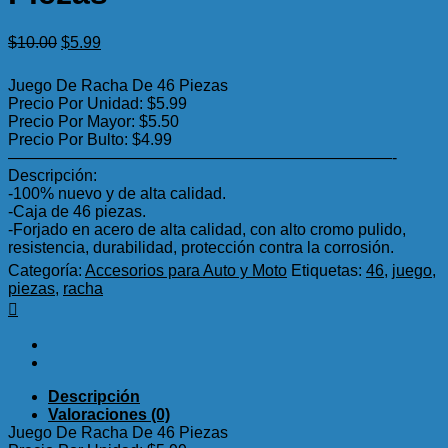
El
El
$
10.00
$
5.99
precio
precio
original
actual
Juego De Racha De 46 Piezas
era:
es:
Precio Por Unidad: $5.99
$10.00.
$5.99.
Precio Por Mayor: $5.50
Precio Por Bulto: $4.99
————————————————————————-
Descripción:
-100% nuevo y de alta calidad.
-Caja de 46 piezas.
-Forjado en acero de alta calidad, con alto cromo pulido,
resistencia, durabilidad, protección contra la corrosión.
Categoría:
Accesorios para Auto y Moto
Etiquetas:
46
,
juego
,
piezas
,
racha
Descripción
Valoraciones (0)
Juego De Racha De 46 Piezas