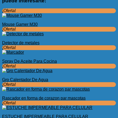
puede interesarte:
era:
es:
$6.89.
$3.99.
¡Oferta!
Mouse Gamer M30
¡Oferta!
Detector de metales
¡Oferta!
Spray De Aceite Para Cocina
¡Oferta!
Gro Calentador De Agua
¡Oferta!
Rascador en forma de corazon par mascotas
¡Oferta!
ESTUCHE IMPERMEABLE PARA CELULAR