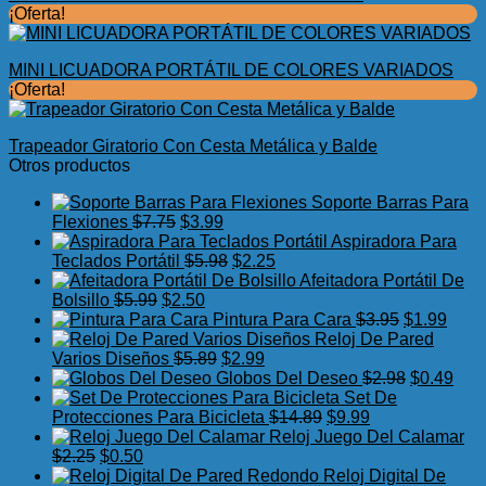
¡Oferta!
MINI LICUADORA PORTÁTIL DE COLORES VARIADOS
¡Oferta!
Trapeador Giratorio Con Cesta Metálica y Balde
Otros productos
Soporte Barras Para
El
El
Flexiones
$
7.75
$
3.99
precio
precio
Aspiradora Para
original
actual
El
El
Teclados Portátil
$
5.98
$
2.25
era:
es:
precio
precio
Afeitadora Portátil De
El
$7.75.
El
$3.99.
original
actual
Bolsillo
$
5.99
$
2.50
precio
precio
era:
es:
El
El
Pintura Para Cara
$
3.95
$
1.99
original
actual
$5.98.
$2.25.
precio
preci
Reloj De Pared
era:
es:
El
El
original
actua
Varios Diseños
$
5.89
$
2.99
$5.99.
$2.50.
precio
precio
era:
El
es:
El
Globos Del Deseo
$
2.98
$
0.49
original
actual
$3.95.
precio
$1.99
prec
Set De
era:
es:
El
El
original
actu
Protecciones Para Bicicleta
$
14.89
$
9.99
$5.89.
$2.99.
precio
precio
era:
es:
Reloj Juego Del Calamar
El
El
original
actual
$2.98.
$0.4
$
2.25
$
0.50
precio
precio
era:
es:
Reloj Digital De