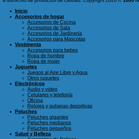
a domicilio de productos de calidad.
Copyright 2026 ©
1000 r
Inicio
Accesorios de hogar
Accesorios de Cocina
Accesorios de Sala
Accesorios de Jardinería
Accesorios para Mascotas
Vestimenta
Accesorios para bebes
Ropa de hombre
Ropa de mujer
Juguetes
Juegos al Aire Libre y Agua
Otros juguetes
Electrónicos
Audio y video
Celulares y telefonía
Oficina
Relojes y pulseras deportivas
Peluches
Peluches gigantes
Peluches medianos
Peluches pequeños
Salud y Belleza