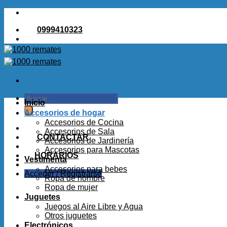
Saltar
al
0999410323
contenido
Buscar
Inicio
por:
Accesorios de hogar
Accesorios de Cocina
Accesorios de Sala
CONTACTAR
Accesorios de Jardinería
Accesorios para Mascotas
HORARIOS
Vestimenta
Accesorios para bebes
Acceder / Registrarse
Ropa de hombre
Ropa de mujer
Juguetes
Juegos al Aire Libre y Agua
Otros juguetes
Electrónicos