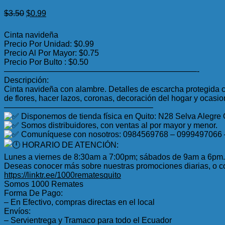
El
El
$
3.50
$
0.99
precio
precio
original
actual
Cinta navideña
era:
es:
Precio Por Unidad: $0.99
$3.50.
$0.99.
Precio Al Por Mayor: $0.75
Precio Por Bulto : $0.50
————————————————————————-
Descripción:
Cinta navideña con alambre. Detalles de escarcha protegida co
de flores, hacer lazos, coronas, decoración del hogar y ocasio
——————————————————–
Disponemos de tienda física en Quito: N28 Selva Alegre
Somos distribuidores, con ventas al por mayor y menor.
Comuníquese con nosotros: 0984569768 – 0999497066
HORARIO DE ATENCIÓN:
Lunes a viernes de 8:30am a 7:00pm; sábados de 9am a 6pm.
Deseas conocer más sobre nuestras promociones diarias, o co
https://linktr.ee/1000rematesquito
Somos 1000 Remates
Forma De Pago:
– En Efectivo, compras directas en el local
Envíos:
– Servientrega y Tramaco para todo el Ecuador