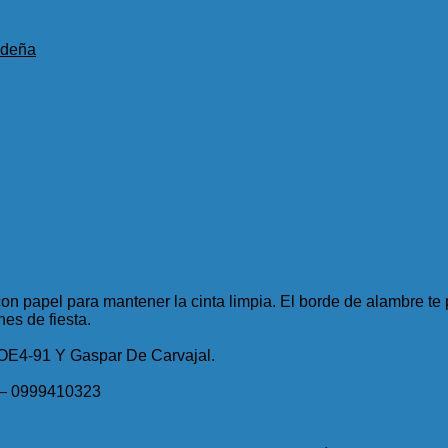
ideña
n papel para mantener la cinta limpia. El borde de alambre te p
nes de fiesta.
 OE4-91 Y Gaspar De Carvajal.
 – 0999410323