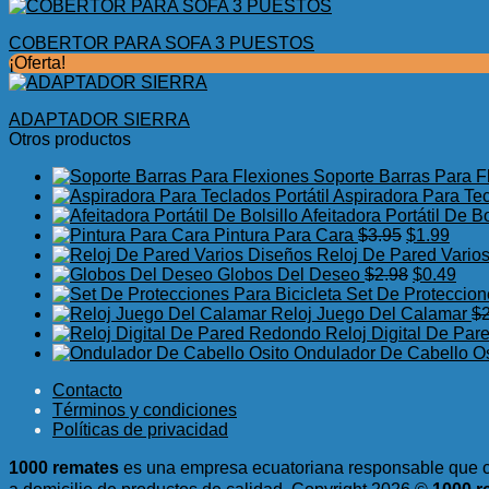
COBERTOR PARA SOFA 3 PUESTOS
¡Oferta!
ADAPTADOR SIERRA
Otros productos
Soporte Barras Para F
Aspiradora Para Tec
Afeitadora Portátil De Bo
El
El
Pintura Para Cara
$
3.95
$
1.99
precio
preci
Reloj De Pared Vario
original
El
actua
El
Globos Del Deseo
$
2.98
$
0.49
era:
precio
es:
prec
Set De Proteccion
$3.95.
original
$1.99
actu
Reloj Juego Del Calamar
$
era:
es:
Reloj Digital De Pa
$2.98.
$0.4
Ondulador De Cabello Os
Contacto
Términos y condiciones
Políticas de privacidad
1000 remates
es una empresa ecuatoriana responsable que c