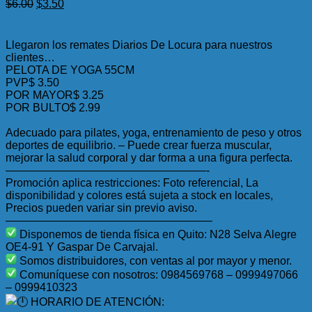
El
El
$
6.00
$
3.50
precio
precio
original
actual
era:
es:
Llegaron los remates Diarios De Locura para nuestros
$6.00.
$3.50.
clientes…
PELOTA DE YOGA 55CM
PVP$ 3.50
POR MAYOR$ 3.25
POR BULTO$ 2.99
Adecuado para pilates, yoga, entrenamiento de peso y otros
deportes de equilibrio. – Puede crear fuerza muscular,
mejorar la salud corporal y dar forma a una figura perfecta.
——————————————————-
Promoción aplica restricciones: Foto referencial, La
disponibilidad y colores está sujeta a stock en locales,
Precios pueden variar sin previo aviso.
——————————————————–
Disponemos de tienda física en Quito: N28 Selva Alegre
OE4-91 Y Gaspar De Carvajal.
Somos distribuidores, con ventas al por mayor y menor.
Comuníquese con nosotros: 0984569768 – 0999497066
– 0999410323
HORARIO DE ATENCIÓN: