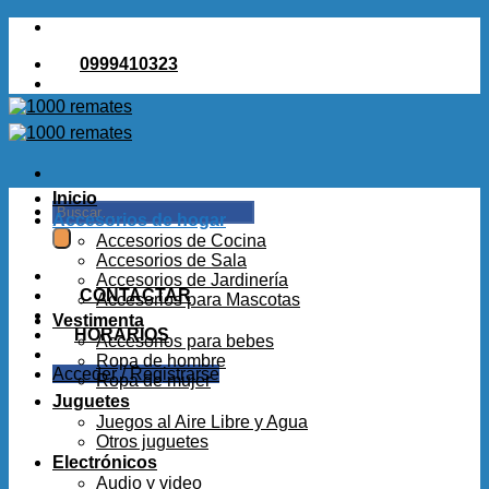
Saltar
al
0999410323
contenido
Inicio
Buscar
Accesorios de hogar
por:
Accesorios de Cocina
Accesorios de Sala
Accesorios de Jardinería
CONTACTAR
Accesorios para Mascotas
Vestimenta
HORARIOS
Accesorios para bebes
Ropa de hombre
Acceder / Registrarse
Ropa de mujer
Juguetes
Juegos al Aire Libre y Agua
Otros juguetes
Electrónicos
Audio y video