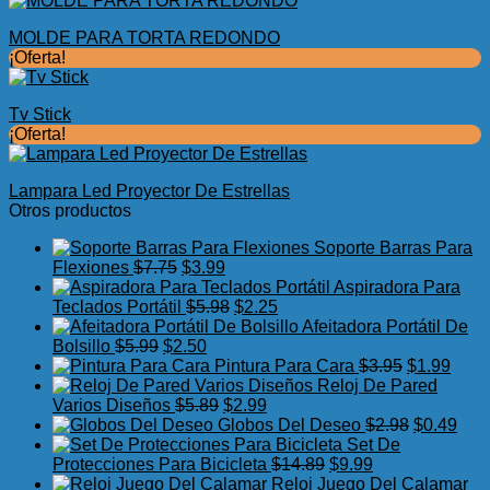
MOLDE PARA TORTA REDONDO
¡Oferta!
Tv Stick
¡Oferta!
Lampara Led Proyector De Estrellas
Otros productos
Soporte Barras Para
El
El
Flexiones
$
7.75
$
3.99
precio
precio
Aspiradora Para
original
actual
El
El
Teclados Portátil
$
5.98
$
2.25
era:
es:
precio
precio
Afeitadora Portátil De
El
$7.75.
El
$3.99.
original
actual
Bolsillo
$
5.99
$
2.50
precio
precio
era:
es:
El
El
Pintura Para Cara
$
3.95
$
1.99
original
actual
$5.98.
$2.25.
precio
preci
Reloj De Pared
era:
es:
El
El
original
actua
Varios Diseños
$
5.89
$
2.99
$5.99.
$2.50.
precio
precio
era:
El
es:
El
Globos Del Deseo
$
2.98
$
0.49
original
actual
$3.95.
precio
$1.99
prec
Set De
era:
es:
El
El
original
actu
Protecciones Para Bicicleta
$
14.89
$
9.99
$5.89.
$2.99.
precio
precio
era:
es:
Reloj Juego Del Calamar