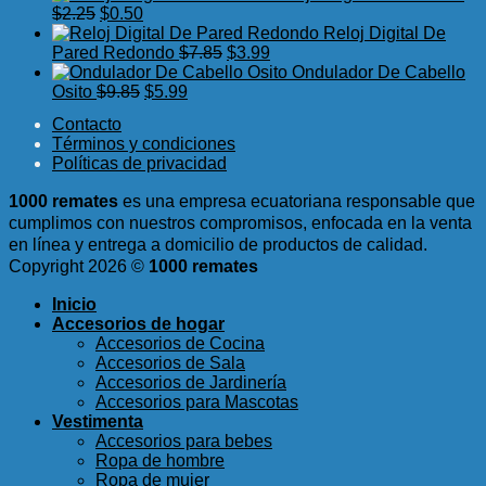
El
El
original
actual
$2.98.
$0.4
$
2.25
$
0.50
precio
precio
era:
es:
Reloj Digital De
original
actual
El
El
$14.89.
$9.99.
Pared Redondo
$
7.85
$
3.99
era:
es:
precio
precio
Ondulador De Cabello
$2.25.
$0.50.
El
El
original
actual
Osito
$
9.85
$
5.99
precio
precio
era:
es:
Contacto
original
actual
$7.85.
$3.99.
Términos y condiciones
era:
es:
Políticas de privacidad
$9.85.
$5.99.
1000 remates
es una empresa ecuatoriana responsable que
cumplimos con nuestros compromisos, enfocada en la venta
en línea y entrega a domicilio de productos de calidad.
Copyright 2026 ©
1000 remates
Inicio
Accesorios de hogar
Accesorios de Cocina
Accesorios de Sala
Accesorios de Jardinería
Accesorios para Mascotas
Vestimenta
Accesorios para bebes
Ropa de hombre
Ropa de mujer