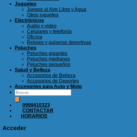
Juguetes
Juegos al Aire Libre y Agua
Otros juguetes
Electrónicos
Audio y video
Celulares y telefonía
Oficina
Relojes y pulseras deportivas
Peluches
Peluches gigantes
Peluches medianos
Peluches pequeños
Salud y Belleza
Accesorios de Belleza
Accesorios de Deportes
Accesorios para Auto y Moto
Buscar
por:
0999410323
CONTACTAR
HORARIOS
Acceder