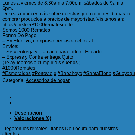
Lunes a viernes de 8:30am a 7:00pm; sábados de 9am a
6pm.
Deseas conocer más sobre nuestras promociones diarias, o
comprar productos a precios de mayoristas, Visítanos en:
https://linktr.ee/1000rematesquito
Somos 1000 Remates
Forma De Pago:
– En Efectivo, compras directas en el local
Envíos:
– Servientrega y Tramaco para todo el Ecuador
– Express y Contra entrega Quito
¡Te ayudamos a cumplir tus sueños ¡
#1000Remates
#Esmeraldas
#Portoviejo
#Babahoyo
#SantaElena
#Guayaqui
Categoría:
Accesorios de hogar
Descripción
Valoraciones (0)
Llegaron los remates Diarios De Locura para nuestros
clientes…