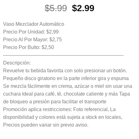
El
El
$
5.99
$
2.99
precio
precio
original
actual
Vaso Mezclador Automático
era:
es:
Precio Por Unidad: $2,99
Precio Al Por Mayor: $2,75
$5.99.
$2.99.
Precio Por Bulto: $2,50
————————————————————————-
Descripción:
Revuelve tu bebida favorita con solo presionar un botón.
Pequeño disco giratorio en la parte inferior gira y espuma
Se mezcla fácilmente en crema, azúcar o miel sin usar una
cuchara Ideal para café, té, chocolate caliente y más Tapa
de bloqueo a presión para facilitar el transporte
Promoción aplica restricciones: Foto referencial, La
disponibilidad y colores está sujeta a stock en locales,
Precios pueden variar sin previo aviso.