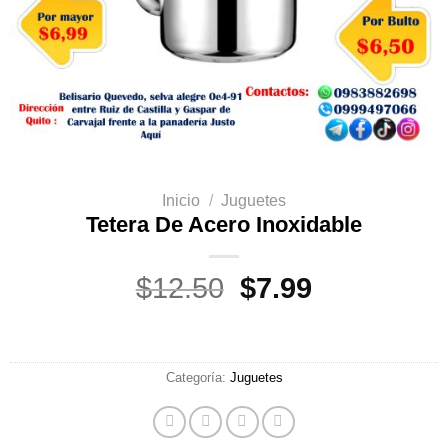
Inicio
/
Juguetes
Tetera De Acero Inoxidable
El
El
$
12.50
$
7.99
precio
precio
original
actual
era:
es:
Categoría:
Juguetes
$12.50.
$7.99.