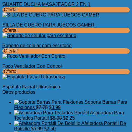
GUANTE DUCHA MASAJEADOR 2 EN 1
¡Oferta!
SILLA DE CUERO PARA JUEGOS GAMER
¡Oferta!
Soporte de celular para escritorio
¡Oferta!
Foco Ventilador Con Control
¡Oferta!
Espátula Facial Ultrasónica
Otros productos
Soporte Barras Para
El
El
Flexiones
$
7.75
$
3.99
precio
precio
Aspiradora Para
original
actual
El
El
Teclados Portátil
$
5.98
$
2.25
era:
es:
precio
precio
Afeitadora Portátil De
El
$7.75.
El
$3.99.
original
actual
Bolsillo
$
5.99
$
2.50