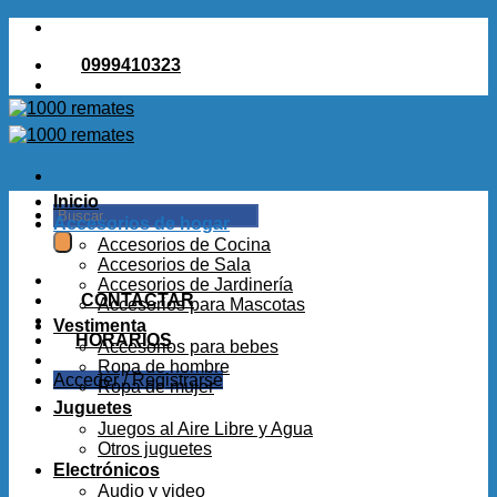
Saltar
al
0999410323
contenido
Inicio
Buscar
Accesorios de hogar
por:
Accesorios de Cocina
Accesorios de Sala
Accesorios de Jardinería
CONTACTAR
Accesorios para Mascotas
Vestimenta
HORARIOS
Accesorios para bebes
Ropa de hombre
Acceder / Registrarse
Ropa de mujer
Juguetes
Juegos al Aire Libre y Agua
Otros juguetes
Electrónicos
Audio y video