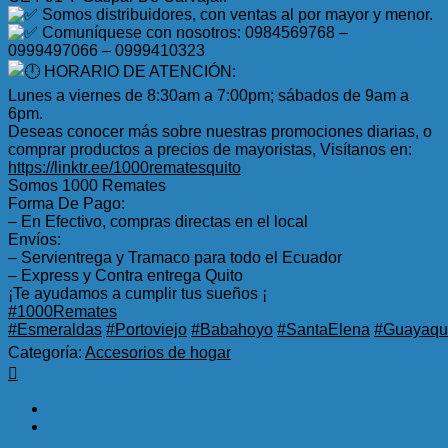
Somos distribuidores, con ventas al por mayor y menor.
Comuníquese con nosotros: 0984569768 –
0999497066 – 0999410323
HORARIO DE ATENCIÓN:
Lunes a viernes de 8:30am a 7:00pm; sábados de 9am a
6pm.
Deseas conocer más sobre nuestras promociones diarias, o
comprar productos a precios de mayoristas, Visítanos en:
https://linktr.ee/1000rematesquito
Somos 1000 Remates
Forma De Pago:
– En Efectivo, compras directas en el local
Envíos:
– Servientrega y Tramaco para todo el Ecuador
– Express y Contra entrega Quito
¡Te ayudamos a cumplir tus sueños ¡
#1000Remates
#Esmeraldas
#Portoviejo
#Babahoyo
#SantaElena
#Guayaqui
Categoría:
Accesorios de hogar