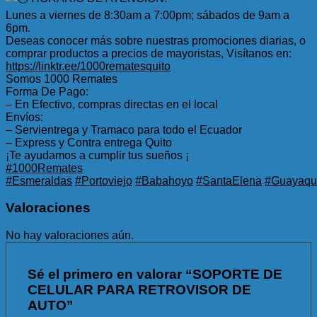
Lunes a viernes de 8:30am a 7:00pm; sábados de 9am a
6pm.
Deseas conocer más sobre nuestras promociones diarias, o
comprar productos a precios de mayoristas, Visítanos en:
https://linktr.ee/1000rematesquito
Somos 1000 Remates
Forma De Pago:
– En Efectivo, compras directas en el local
Envíos:
– Servientrega y Tramaco para todo el Ecuador
– Express y Contra entrega Quito
¡Te ayudamos a cumplir tus sueños ¡
#1000Remates
#Esmeraldas
#Portoviejo
#Babahoyo
#SantaElena
#Guayaqui
Valoraciones
No hay valoraciones aún.
Sé el primero en valorar “SOPORTE DE
CELULAR PARA RETROVISOR DE
AUTO”