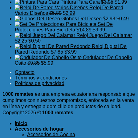
precio
precio
era:
es:
El
El
Pintura Para Cara
$
3.95
$
1.99
original
actual
$5.98.
$2.25.
precio
preci
Reloj De Pared
era:
es:
El
El
original
actua
Varios Diseños
$
5.89
$
2.99
$5.99.
$2.50.
precio
precio
era:
El
es:
El
Globos Del Deseo
$
2.98
$
0.49
original
actual
$3.95.
precio
$1.99
prec
Set De
era:
es:
El
El
original
actu
Protecciones Para Bicicleta
$
14.89
$
9.99
$5.89.
$2.99.
precio
precio
era:
es:
Reloj Juego Del Calamar
El
El
original
actual
$2.98.
$0.4
$
2.25
$
0.50
precio
precio
era:
es:
Reloj Digital De
original
actual
El
El
$14.89.
$9.99.
Pared Redondo
$
7.85
$
3.99
era:
es:
precio
precio
Ondulador De Cabello
$2.25.
$0.50.
El
El
original
actual
Osito
$
9.85
$
5.99
precio
precio
era:
es:
Contacto
original
actual
$7.85.
$3.99.
Términos y condiciones
era:
es:
Políticas de privacidad
$9.85.
$5.99.
1000 remates
es una empresa ecuatoriana responsable que
cumplimos con nuestros compromisos, enfocada en la venta
en línea y entrega a domicilio de productos de calidad.
Copyright 2026 ©
1000 remates
Inicio
Accesorios de hogar
Accesorios de Cocina