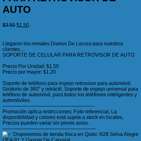
AUTO
El
El
$
3.50
$
1.50
precio
precio
original
actual
era:
es:
Llegaron los remates Diarios De Locura para nuestros
$3.50.
$1.50.
clientes…
SOPORTE DE CELULAR PARA RETROVISOR DE AUTO
Precio Por Unidad: $1.50
Precio por mayor: $1.20
Soporte de teléfono para espejo retrovisor para automóvil.
Giratorio de 360° y retráctil. Soporte de espejo universal para
teléfono de automóvil, para todos los teléfonos inteligentes y
automóviles.
——————————————————-
Promoción aplica restricciones: Foto referencial, La
disponibilidad y colores está sujeta a stock en locales,
Precios pueden variar sin previo aviso.
——————————————————–
Disponemos de tienda física en Quito: N28 Selva Alegre
OE4-91 Y Gaspar De Carvajal.