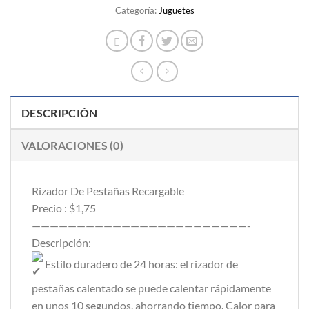
era:
es:
Categoría:
Juguetes
$3.99.
$1.75.
DESCRIPCIÓN
VALORACIONES (0)
Rizador De Pestañas Recargable
Precio : $1,75
————————————————————————-
Descripción:
Estilo duradero de 24 horas: el rizador de
pestañas calentado se puede calentar rápidamente
en unos 10 segundos, ahorrando tiempo. Calor para