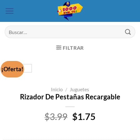
Saltar
al
contenido
Buscar
por:
FILTRAR
¡Oferta!
Inicio
/
Juguetes
Rizador De Pestañas Recargable
El
El
$
3.99
$
1.75
precio
precio
original
actual