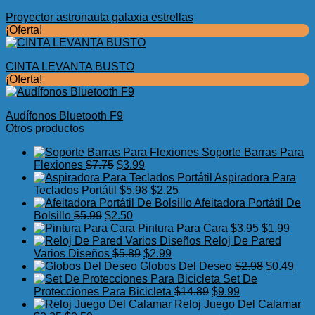
Proyector astronauta galaxia estrellas
¡Oferta!
CINTA LEVANTA BUSTO
¡Oferta!
Audífonos Bluetooth F9
Otros productos
Soporte Barras Para
El
El
Flexiones
$
7.75
$
3.99
precio
precio
Aspiradora Para
original
actual
El
El
Teclados Portátil
$
5.98
$
2.25
era:
es:
precio
precio
Afeitadora Portátil De
El
$7.75.
El
$3.99.
original
actual
Bolsillo
$
5.99
$
2.50
precio
precio
era:
es:
El
El
Pintura Para Cara
$
3.95
$
1.99
original
actual
$5.98.
$2.25.
precio
preci
Reloj De Pared
era:
es:
El
El
original
actua
Varios Diseños
$
5.89
$
2.99
$5.99.
$2.50.
precio
precio
era:
El
es:
El
Globos Del Deseo
$
2.98
$
0.49
original
actual
$3.95.
precio
$1.99
prec
Set De
era:
es:
El
El
original
actu
Protecciones Para Bicicleta
$
14.89
$
9.99
$5.89.
$2.99.
precio
precio
era:
es:
Reloj Juego Del Calamar