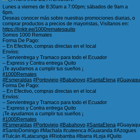
Lunes a viernes de 8:30am a 7:00pm; sábados de 9am a
6pm.
Deseas conocer más sobre nuestras promociones diarias, o
comprar productos a precios de mayoristas, Visítanos en:
https://linktr.ee/1000rematesquito
Somos 1000 Remates
Forma De Pago:
– En Efectivo, compras directas en el local
Envíos:
– Servientrega y Tramaco para todo el Ecuador
– Express y Contra entrega Quito
¡Te ayudamos a cumplir tus sueños ¡
#1000Remates
#Esmeraldas
#Portoviejo
#Babahoyo
#SantaElena
#Guayaqui
Forma De Pago:
– En Efectivo, compras directas en el local
Envíos:
– Servientrega y Tramaco para todo el Ecuador
– Express y Contra entrega Quito
¡Te ayudamos a cumplir tus sueños ¡
#1000Remates
#Esmeraldas
#Portoviejo
#Babahoyo
#SantaElena
#Guayaqui
#SantoDomingo #Machala #cuteenca #Guaranda #Azogues
#Tulcán #Latacunga #Riobamba #Ibarra #Loja #Quito