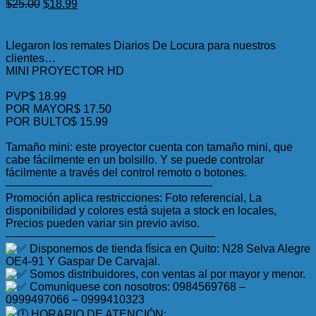
El
El
$
25.00
$
18.99
precio
precio
original
actual
era:
es:
Llegaron los remates Diarios De Locura para nuestros
$25.00.
$18.99.
clientes…
MINI PROYECTOR HD
PVP$ 18.99
POR MAYOR$ 17.50
POR BULTO$ 15.99
Tamaño mini: este proyector cuenta con tamaño mini, que
cabe fácilmente en un bolsillo. Y se puede controlar
fácilmente a través del control remoto o botones.
——————————————————-
Promoción aplica restricciones: Foto referencial, La
disponibilidad y colores está sujeta a stock en locales,
Precios pueden variar sin previo aviso.
——————————————————–
Disponemos de tienda física en Quito: N28 Selva Alegre
OE4-91 Y Gaspar De Carvajal.
Somos distribuidores, con ventas al por mayor y menor.
Comuníquese con nosotros: 0984569768 –
0999497066 – 0999410323
HORARIO DE ATENCIÓN: