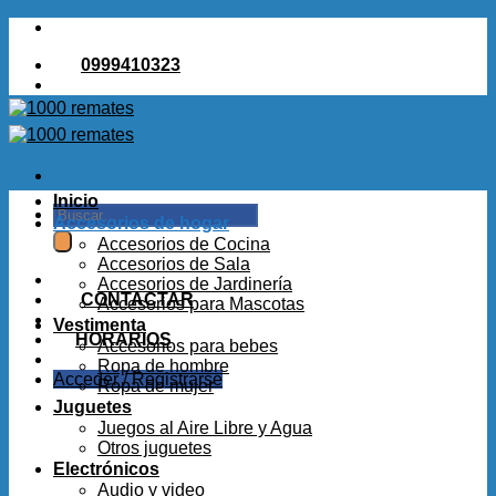
Saltar
al
0999410323
contenido
Inicio
Buscar
Accesorios de hogar
por:
Accesorios de Cocina
Accesorios de Sala
Accesorios de Jardinería
CONTACTAR
Accesorios para Mascotas
Vestimenta
HORARIOS
Accesorios para bebes
Ropa de hombre
Acceder / Registrarse
Ropa de mujer
Juguetes
Juegos al Aire Libre y Agua
Otros juguetes
Electrónicos
Audio y video