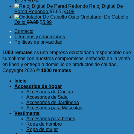
El
El
original
actual
$2.98.
$0.4
$
2.25
$
0.50
precio
precio
era:
es:
Reloj Digital De
original
actual
El
El
$14.89.
$9.99.
Pared Redondo
$
7.85
$
3.99
era:
es:
precio
precio
Ondulador De Cabello
$2.25.
$0.50.
El
El
original
actual
Osito
$
9.85
$
5.99
precio
precio
era:
es:
Contacto
original
actual
$7.85.
$3.99.
Términos y condiciones
era:
es:
Políticas de privacidad
$9.85.
$5.99.
1000 remates
es una empresa ecuatoriana responsable que
cumplimos con nuestros compromisos, enfocada en la venta
en línea y entrega a domicilio de productos de calidad.
Copyright 2026 ©
1000 remates
Inicio
Accesorios de hogar
Accesorios de Cocina
Accesorios de Sala
Accesorios de Jardinería
Accesorios para Mascotas
Vestimenta
Accesorios para bebes
Ropa de hombre
Ropa de mujer