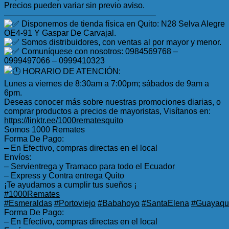
Precios pueden variar sin previo aviso.
——————————————————–
Disponemos de tienda física en Quito: N28 Selva Alegre
OE4-91 Y Gaspar De Carvajal.
Somos distribuidores, con ventas al por mayor y menor.
Comuníquese con nosotros: 0984569768 –
0999497066 – 0999410323
HORARIO DE ATENCIÓN:
Lunes a viernes de 8:30am a 7:00pm; sábados de 9am a
6pm.
Deseas conocer más sobre nuestras promociones diarias, o
comprar productos a precios de mayoristas, Visítanos en:
https://linktr.ee/1000rematesquito
Somos 1000 Remates
Forma De Pago:
– En Efectivo, compras directas en el local
Envíos:
– Servientrega y Tramaco para todo el Ecuador
– Express y Contra entrega Quito
¡Te ayudamos a cumplir tus sueños ¡
#1000Remates
#Esmeraldas
#Portoviejo
#Babahoyo
#SantaElena
#Guayaqui
Forma De Pago:
– En Efectivo, compras directas en el local