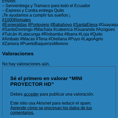
Envíos:
– Servientrega y Tramaco para todo el Ecuador
– Express y Contra entrega Quito
¡Te ayudamos a cumplir tus sueños ¡
#1000Remates
#Esmeraldas
#Portoviejo
#Babahoyo
#SantaElena
#Guayaqui
#SantoDomingo #Machala #cuteenca #Guaranda #Azogues
#Tulcán #Latacunga #Riobamba #Ibarra #Loja #Quito
#Ambato #Macas #Tena #Orellana #Puyo #LagoAgrio
#Zamora #PuertoBaquerizoMoreno
Valoraciones
No hay valoraciones aún.
Sé el primero en valorar “MINI
PROYECTOR HD”
Debes
acceder
para publicar una valoración.
Este sitio usa Akismet para reducir el spam.
Aprende cómo se procesan los datos de tus
comentarios.