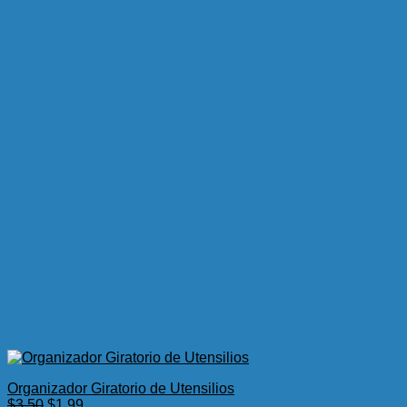
Organizador Giratorio de Utensilios
El
El
$
3.50
$
1.99