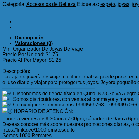
Categoría:
Accesorios de Belleza
Etiquetas:
espejo
,
joyas
,
joy
Descripción
Valoraciones (0)
Mini Organizador De Joyas De Viaje
Precio Por Unidad: $1.75
Precio Al Por Mayor: $1.25
————————————————————————-
Descripción:
La caja de joyería de viaje multifuncional se puede poner e
el uso diario y viajar para proteger tus joyas. Joyero pequeño
——————————————————–
Disponemos de tienda física en Quito: N28 Selva Alegre
Somos distribuidores, con ventas al por mayor y menor.
Comuníquese con nosotros: 0984569768 – 0999497066
HORARIO DE ATENCIÓN:
Lunes a viernes de 8:30am a 7:00pm; sábados de 9am a 6pm.
Deseas conocer más sobre nuestras promociones diarias, o co
https://linktr.ee/1000rematesquito
Somos 1000 Remates