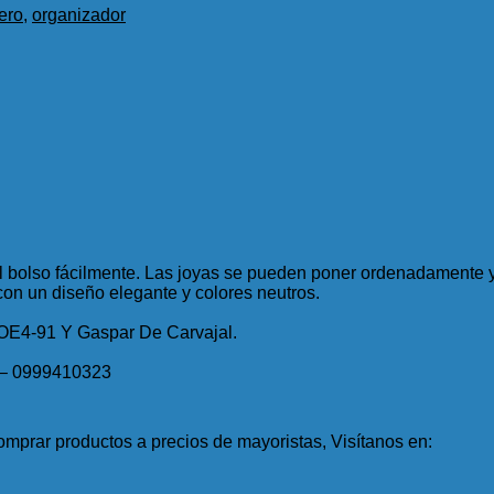
ero
,
organizador
n el bolso fácilmente. Las joyas se pueden poner ordenadament
 con un diseño elegante y colores neutros.
 OE4-91 Y Gaspar De Carvajal.
 – 0999410323
mprar productos a precios de mayoristas, Visítanos en: