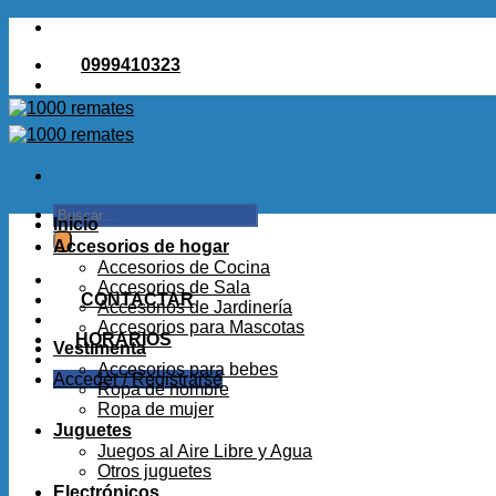
Saltar
al
0999410323
contenido
Buscar
Inicio
por:
Accesorios de hogar
Accesorios de Cocina
Accesorios de Sala
CONTACTAR
Accesorios de Jardinería
Accesorios para Mascotas
HORARIOS
Vestimenta
Accesorios para bebes
Acceder / Registrarse
Ropa de hombre
Ropa de mujer
Juguetes
Juegos al Aire Libre y Agua
Otros juguetes
Electrónicos