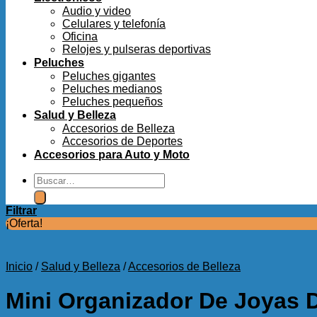
Audio y video
Celulares y telefonía
Oficina
Relojes y pulseras deportivas
Peluches
Peluches gigantes
Peluches medianos
Peluches pequeños
Salud y Belleza
Accesorios de Belleza
Accesorios de Deportes
Accesorios para Auto y Moto
Buscar
por:
Filtrar
¡Oferta!
Inicio
/
Salud y Belleza
/
Accesorios de Belleza
Mini Organizador De Joyas D