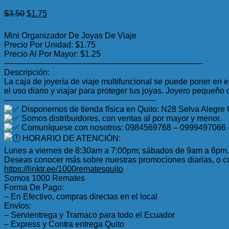
El
El
$
3.50
$
1.75
precio
precio
original
actual
Mini Organizador De Joyas De Viaje
era:
es:
Precio Por Unidad: $1.75
$3.50.
$1.75.
Precio Al Por Mayor: $1.25
————————————————————————-
Descripción:
La caja de joyería de viaje multifuncional se puede poner e
el uso diario y viajar para proteger tus joyas. Joyero pequeño
——————————————————–
Disponemos de tienda física en Quito: N28 Selva Alegre
Somos distribuidores, con ventas al por mayor y menor.
Comuníquese con nosotros: 0984569768 – 0999497066
HORARIO DE ATENCIÓN:
Lunes a viernes de 8:30am a 7:00pm; sábados de 9am a 6pm.
Deseas conocer más sobre nuestras promociones diarias, o co
https://linktr.ee/1000rematesquito
Somos 1000 Remates
Forma De Pago:
– En Efectivo, compras directas en el local
Envíos:
– Servientrega y Tramaco para todo el Ecuador
– Express y Contra entrega Quito