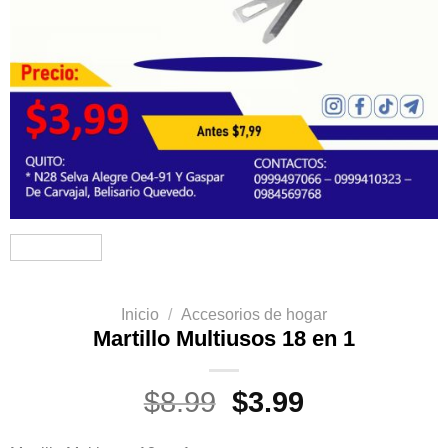
Inicio
/
Accesorios de hogar
Martillo Multiusos 18 en 1
El
El
$
8.99
$
3.99
precio
precio