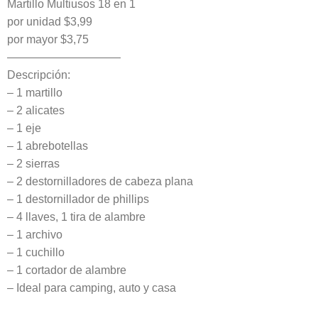
original
actual
Martillo Multiusos 18 en 1
era:
es:
por unidad $3,99
por mayor $3,75
$8.99.
$3.99.
——————————
Descripción:
– 1 martillo
– 2 alicates
– 1 eje
– 1 abrebotellas
– 2 sierras
– 2 destornilladores de cabeza plana
– 1 destornillador de phillips
– 4 llaves, 1 tira de alambre
– 1 archivo
– 1 cuchillo
– 1 cortador de alambre
– Ideal para camping, auto y casa