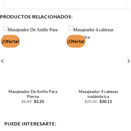
PRODUCTOS RELACIONADOS:
¡Oferta!
¡Oferta!
Masajeador De Anillo Para
Masajeador 4 cabezas
Pierna
inalámbrica
El
El
El
El
$
6.89
$
2.25
$
25.00
$
20.11
precio
precio
precio
precio
original
actual
original
actual
era:
es:
era:
es:
$6.89.
$2.25.
$25.00.
$20.11.
PUEDE INTERESARTE: