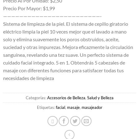
era:
es:
Precio Al Por Unidad: $2,50
Precio Por Mayor: $1,99
$5.00.
$2.50.
————————————————————————-
Sistema de limpieza de la piel. El sistema de cepillo giratorio
eléctrico limpia la piel 10 veces mejor que el lavado a mano
solo y elimina suavemente los poros obstruidos, aceite,
suciedad y otras impurezas. Mejora eficazmente la circulación
sanguínea, revelando una tez suave. Un perfecto sistema de
cuidado facial integrado. 5 en 1. Obtendrás 5 cabezales de
masaje con diferentes funciones para satisfacer todas tus
necesidades de limpieza
Categorías:
Accesorios de Belleza
,
Salud y Belleza
Etiquetas:
facial
,
masaje
,
masajeador