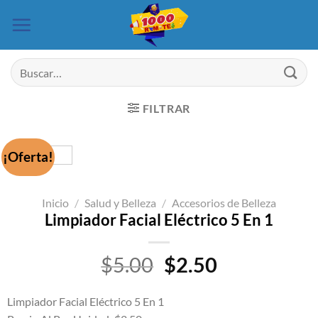
Saltar
al
contenido
Buscar
por:
FILTRAR
¡Oferta!
Inicio
/
Salud y Belleza
/
Accesorios de Belleza
Limpiador Facial Eléctrico 5 En 1
El
El
$
5.00
$
2.50
precio
precio
original
actual
Limpiador Facial Eléctrico 5 En 1