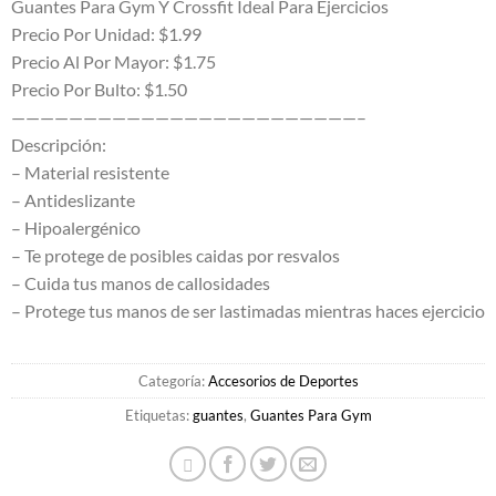
original
actual
Guantes Para Gym Y Crossfit Ideal Para Ejercicios
era:
es:
Precio Por Unidad: $1.99
Precio Al Por Mayor: $1.75
$3.75.
$1.99.
Precio Por Bulto: $1.50
————————————————————————–
Descripción:
– Material resistente
– Antideslizante
– Hipoalergénico
– Te protege de posibles caidas por resvalos
– Cuida tus manos de callosidades
– Protege tus manos de ser lastimadas mientras haces ejercicio
Categoría:
Accesorios de Deportes
Etiquetas:
guantes
,
Guantes Para Gym