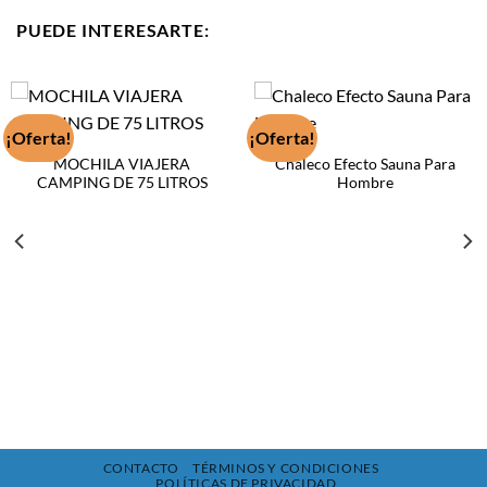
$6.89.
$4.50.
$16.89.
$12.99.
PUEDE INTERESARTE:
¡Oferta!
¡Oferta!
MOCHILA VIAJERA
Chaleco Efecto Sauna Para
CAMPING DE 75 LITROS
Hombre
CONTACTO
TÉRMINOS Y CONDICIONES
POLÍTICAS DE PRIVACIDAD