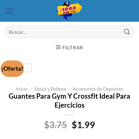
Saltar
al
contenido
Buscar
por:
FILTRAR
¡Oferta!
Inicio
/
Salud y Belleza
/
Accesorios de Deportes
Guantes Para Gym Y Crossfit Ideal Para
Ejercicios
El
El
$
3.75
$
1.99
precio
precio