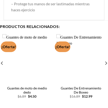
– Protege tus manos de ser lastimadas mientras
haces ejercicio
PRODUCTOS RELACIONADOS:
¡Oferta!
¡Oferta!
Guantes de moto de medio
Guantes De Entrenamiento
dedo
De Boxeo
El
El
El
El
$
6.89
$
4.50
$
16.89
$
12.99
precio
precio
precio
precio
original
actual
original
actual
era:
es:
era:
es: