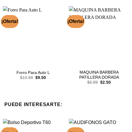
¡Oferta!
¡Oferta!
MAQUINA BARBERA
Forro Para Auto L
El
El
PATILLERA DORADA
$
10.89
$
9.50
precio
precio
El
El
$
6.89
$
2.50
original
actual
precio
precio
era:
es:
original
actual
$10.89.
$9.50.
era:
es:
$6.89.
$2.50.
PUEDE INTERESARTE: