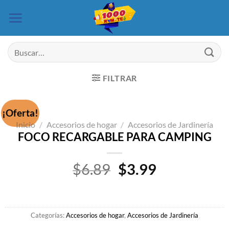
Saltar
al
contenido
Buscar
por:
FILTRAR
¡Oferta!
Inicio
/
Accesorios de hogar
/
Accesorios de Jardinería
FOCO RECARGABLE PARA CAMPING
El
El
$
6.89
$
3.99
precio
precio
original
actual
era:
es:
Categorías:
Accesorios de hogar
,
Accesorios de Jardinería
$6.89.
$3.99.