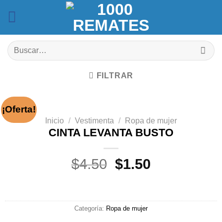
Saltar
al
contenido
Buscar
por:
FILTRAR
¡Oferta!
Inicio
/
Vestimenta
/
Ropa de mujer
CINTA LEVANTA BUSTO
El
El
$
4.50
$
1.50
precio
precio
original
actual
era:
es:
Categoría:
Ropa de mujer
$4.50.
$1.50.