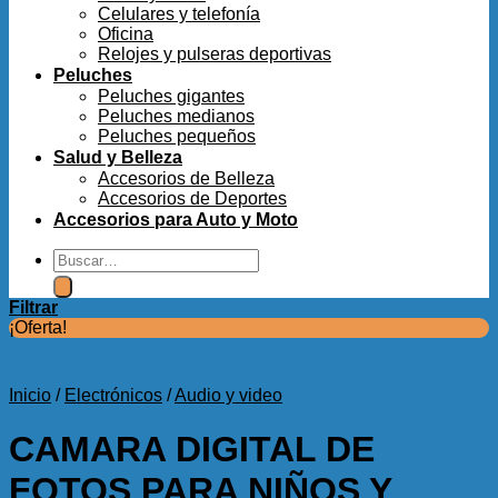
Celulares y telefonía
Oficina
Relojes y pulseras deportivas
Peluches
Peluches gigantes
Peluches medianos
Peluches pequeños
Salud y Belleza
Accesorios de Belleza
Accesorios de Deportes
Accesorios para Auto y Moto
Buscar
por:
Filtrar
¡Oferta!
Inicio
/
Electrónicos
/
Audio y video
CAMARA DIGITAL DE
FOTOS PARA NIÑOS Y