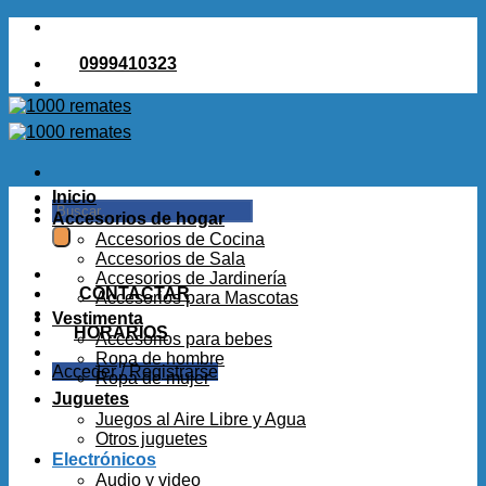
Saltar
al
0999410323
contenido
Inicio
Buscar
Accesorios de hogar
por:
Accesorios de Cocina
Accesorios de Sala
Accesorios de Jardinería
CONTACTAR
Accesorios para Mascotas
Vestimenta
HORARIOS
Accesorios para bebes
Ropa de hombre
Acceder / Registrarse
Ropa de mujer
Juguetes
Juegos al Aire Libre y Agua
Otros juguetes
Electrónicos
Audio y video