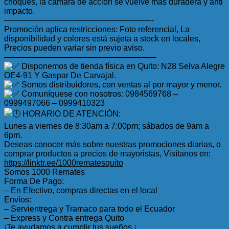
choques, la cámara de acción se vuelve más duradera y anti
impacto.
——————————————————-
Promoción aplica restricciones: Foto referencial, La
disponibilidad y colores está sujeta a stock en locales,
Precios pueden variar sin previo aviso.
——————————————————–
Disponemos de tienda física en Quito: N28 Selva Alegre
OE4-91 Y Gaspar De Carvajal.
Somos distribuidores, con ventas al por mayor y menor.
Comuníquese con nosotros: 0984569768 –
0999497066 – 0999410323
HORARIO DE ATENCIÓN:
Lunes a viernes de 8:30am a 7:00pm; sábados de 9am a
6pm.
Deseas conocer más sobre nuestras promociones diarias, o
comprar productos a precios de mayoristas, Visítanos en:
https://linktr.ee/1000rematesquito
Somos 1000 Remates
Forma De Pago:
– En Efectivo, compras directas en el local
Envíos:
– Servientrega y Tramaco para todo el Ecuador
– Express y Contra entrega Quito
¡Te ayudamos a cumplir tus sueños ¡