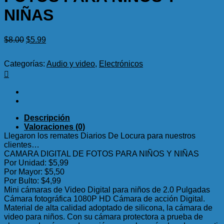
NIÑAS
El
El
$
8.00
$
5.99
precio
precio
original
actual
Categorías:
Audio y video
,
Electrónicos
era:
es:
$8.00.
$5.99.
Descripción
Valoraciones (0)
Llegaron los remates Diarios De Locura para nuestros
clientes…
CAMARA DIGITAL DE FOTOS PARA NIÑOS Y NIÑAS
Por Unidad: $5,99
Por Mayor: $5,50
Por Bulto: $4,99
Mini cámaras de Video Digital para niños de 2.0 Pulgadas
Cámara fotográfica 1080P HD Cámara de acción Digital.
Material de alta calidad adoptado de silicona, la cámara de
video para niños. Con su cámara protectora a prueba de