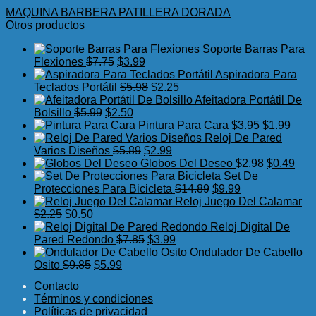
MAQUINA BARBERA PATILLERA DORADA
Otros productos
Soporte Barras Para
El
El
Flexiones
$
7.75
$
3.99
precio
precio
Aspiradora Para
original
actual
El
El
Teclados Portátil
$
5.98
$
2.25
era:
es:
precio
precio
Afeitadora Portátil De
El
$7.75.
El
$3.99.
original
actual
Bolsillo
$
5.99
$
2.50
precio
precio
era:
es:
El
El
Pintura Para Cara
$
3.95
$
1.99
original
actual
$5.98.
$2.25.
precio
preci
Reloj De Pared
era:
es:
El
El
original
actua
Varios Diseños
$
5.89
$
2.99
$5.99.
$2.50.
precio
precio
era:
El
es:
El
Globos Del Deseo
$
2.98
$
0.49
original
actual
$3.95.
precio
$1.99
prec
Set De
era:
es:
El
El
original
actu
Protecciones Para Bicicleta
$
14.89
$
9.99
$5.89.
$2.99.
precio
precio
era:
es:
Reloj Juego Del Calamar
El
El
original
actual
$2.98.
$0.4
$
2.25
$
0.50
precio
precio
era:
es:
Reloj Digital De
original
actual
El
El
$14.89.
$9.99.
Pared Redondo
$
7.85
$
3.99
era:
es:
precio
precio
Ondulador De Cabello
$2.25.
$0.50.
El
El
original
actual
Osito
$
9.85
$
5.99
precio
precio
era:
es:
Contacto
original
actual
$7.85.
$3.99.
Términos y condiciones
era:
es:
Políticas de privacidad
$9.85.
$5.99.