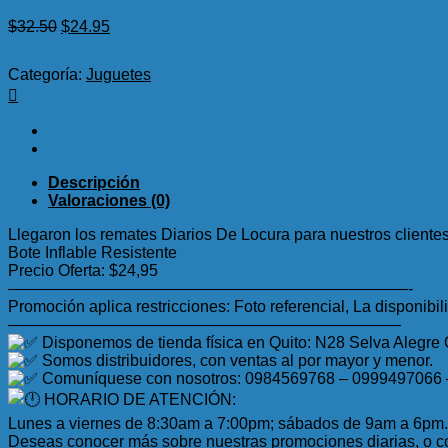
El
El
$
32.50
$
24.95
precio
precio
original
actual
Categoría:
Juguetes
era:
es:
$32.50.
$24.95.
Descripción
Valoraciones (0)
Llegaron los remates Diarios De Locura para nuestros client
Bote Inflable Resistente
Precio Oferta: $24,95
—————————————————————————-
Promoción aplica restricciones: Foto referencial, La disponibil
————————————————————————–
Disponemos de tienda física en Quito: N28 Selva Alegre
Somos distribuidores, con ventas al por mayor y menor.
Comuníquese con nosotros: 0984569768 – 0999497066
HORARIO DE ATENCIÓN:
Lunes a viernes de 8:30am a 7:00pm; sábados de 9am a 6pm.
Deseas conocer más sobre nuestras promociones diarias, o co