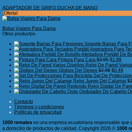
ADAPTADOR DE GRIFO DUCHA DE MANO
¡Oferta!
Bolso Viajero Para Dama
Otros productos
Soporte Barras Para F
Aspiradora Para Tec
Afeitadora Portátil De Bo
El
El
Pintura Para Cara
$
3.95
$
1.99
precio
preci
Reloj De Pared Vario
original
El
actua
El
Globos Del Deseo
$
2.98
$
0.49
era:
precio
es:
prec
Set De Proteccion
$3.95.
original
$1.99
actu
Reloj Juego Del Calamar
$
era:
es:
Reloj Digital De Pa
$2.98.
$0.4
Ondulador De Cabello Os
Contacto
Términos y condiciones
Políticas de privacidad
1000 remates
es una empresa ecuatoriana responsable que c
a domicilio de productos de calidad.
Copyright 2026 ©
1000 r