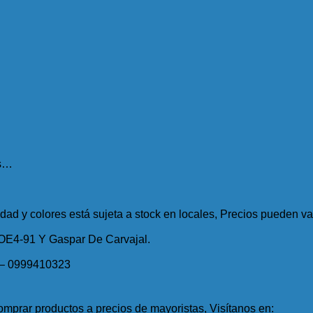
es…
idad y colores está sujeta a stock en locales, Precios pueden var
 OE4-91 Y Gaspar De Carvajal.
 – 0999410323
mprar productos a precios de mayoristas, Visítanos en: