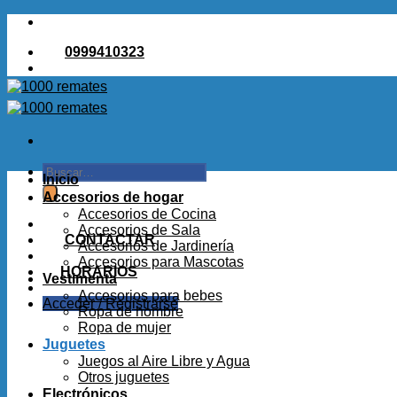
Saltar
al
0999410323
contenido
Buscar
Inicio
por:
Accesorios de hogar
Accesorios de Cocina
Accesorios de Sala
CONTACTAR
Accesorios de Jardinería
Accesorios para Mascotas
HORARIOS
Vestimenta
Accesorios para bebes
Acceder / Registrarse
Ropa de hombre
Ropa de mujer
Juguetes
Juegos al Aire Libre y Agua
Otros juguetes
Electrónicos