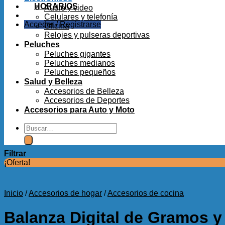
HORARIOS
Audio y video
Celulares y telefonía
Acceder / Registrarse
Oficina
Relojes y pulseras deportivas
Peluches
Peluches gigantes
Peluches medianos
Peluches pequeños
Salud y Belleza
Accesorios de Belleza
Accesorios de Deportes
Accesorios para Auto y Moto
Buscar
por:
Filtrar
¡Oferta!
Inicio
/
Accesorios de hogar
/
Accesorios de cocina
Balanza Digital de Gramos 