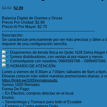
El
El
$
3.50
$
2.99
precio
precio
original
actual
Balanza Digital de Gramos y Onzas
era:
es:
Precio Por Unidad: $2.99
$3.50.
$2.99.
Precio Al Por Mayor: $2.75
————————————————————————-
Descripción:
Se caracterizan precisamente por ser más precisas y útiles a
requiere de una configuración sencilla.
.——————————————————–
Disponemos de tienda física en Quito: N28 Selva Alegre
Somos distribuidores, con ventas al por mayor y menor.
Comuníquese con nosotros: 0984569768 – 0999497066
HORARIO DE ATENCIÓN:
Lunes a viernes de 8:30am a 7:00pm; sábados de 9am a 6pm.
Deseas conocer más sobre nuestras promociones diarias, o co
https://linktr.ee/1000rematesquito
Somos 1000 Remates
Forma De Pago:
– En Efectivo, compras directas en el local
Envíos:
– Servientrega y Tramaco para todo el Ecuador
– Express y Contra entrega Quito