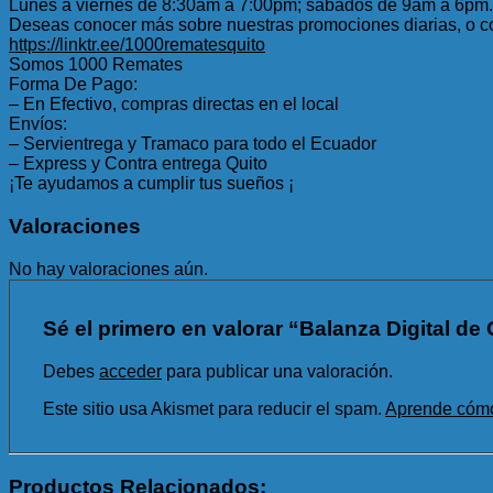
Lunes a viernes de 8:30am a 7:00pm; sábados de 9am a 6pm.
Deseas conocer más sobre nuestras promociones diarias, o co
https://linktr.ee/1000rematesquito
Somos 1000 Remates
Forma De Pago:
– En Efectivo, compras directas en el local
Envíos:
– Servientrega y Tramaco para todo el Ecuador
– Express y Contra entrega Quito
¡Te ayudamos a cumplir tus sueños ¡
Valoraciones
No hay valoraciones aún.
Sé el primero en valorar “Balanza Digital d
Debes
acceder
para publicar una valoración.
Este sitio usa Akismet para reducir el spam.
Aprende cómo 
Productos Relacionados: