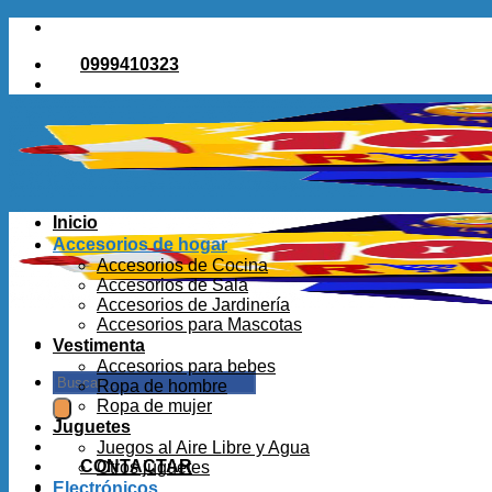
Saltar
al
0999410323
contenido
Inicio
Accesorios de hogar
Accesorios de Cocina
Accesorios de Sala
Accesorios de Jardinería
Accesorios para Mascotas
Vestimenta
Accesorios para bebes
Buscar
Ropa de hombre
por:
Ropa de mujer
Juguetes
Juegos al Aire Libre y Agua
CONTACTAR
Otros juguetes
Electrónicos