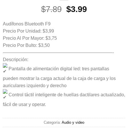
El
El
$
7.89
$
3.99
precio
precio
original
actual
Audífonos Bluetooth F9
era:
es:
Precio Por Unidad: $3,99
Precio Al Por Mayor: $3,75
$7.89.
$3.99.
Precio Por Bulto: $3,50
————————————————————————-
Descripción:
Pantalla de alimentación digital led: tres pantallas
pueden mostrar la carga actual de la caja de carga y los
auriculares izquierdo y derecho
Control táctil inteligente de huellas dactilares actualizado,
fácil de usar y operar.
Categoría:
Audio y video