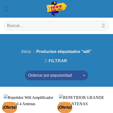
Saltar
al
contenido
Buscar
por:
Inicio
/
Productos etiquetados “wifi”
FILTRAR
¡Oferta!
¡Oferta!