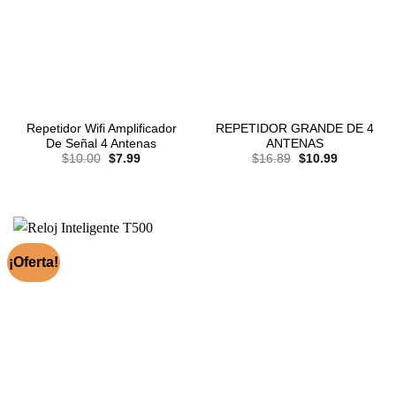
Repetidor Wifi Amplificador
REPETIDOR GRANDE DE 4
De Señal 4 Antenas
ANTENAS
El
El
El
El
$
10.00
$
7.99
$
16.89
$
10.99
precio
precio
precio
precio
original
actual
original
actual
era:
es:
era:
es:
$10.00.
$7.99.
$16.89.
$10.99.
¡Oferta!