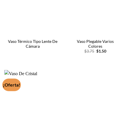
Vaso Térmico Tipo Lente De
Vaso Plegable Varios
Cámara
Colores
El
El
$
3.75
$
1.50
precio
precio
original
actual
era:
es:
$3.75.
$1.50.
¡Oferta!