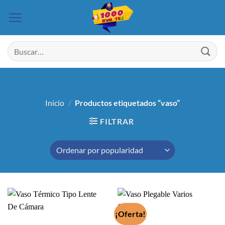
Saltar
al
contenido
Buscar
por:
Inicio
/
Productos etiquetados “vaso”
FILTRAR
¡Oferta!