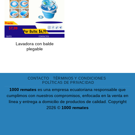
Lavadora con balde
plegable
CONTACTO
TÉRMINOS Y CONDICIONES
POLÍTICAS DE PRIVACIDAD
1000 remates
es una empresa ecuatoriana responsable que
cumplimos con nuestros compromisos, enfocada en la venta en
línea y entrega a domicilio de productos de calidad.
Copyright
2026 ©
1000 remates