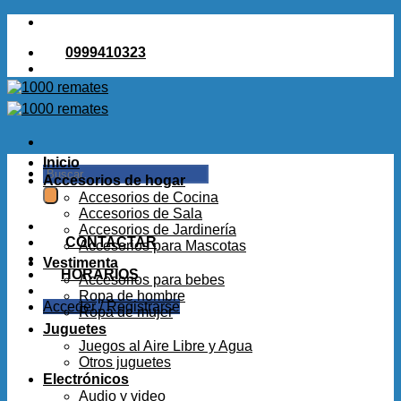
Saltar
al
0999410323
contenido
Inicio
Buscar
Accesorios de hogar
por:
Accesorios de Cocina
Accesorios de Sala
Accesorios de Jardinería
CONTACTAR
Accesorios para Mascotas
Vestimenta
HORARIOS
Accesorios para bebes
Ropa de hombre
Acceder / Registrarse
Ropa de mujer
Juguetes
Juegos al Aire Libre y Agua
Otros juguetes
Electrónicos
Audio y video