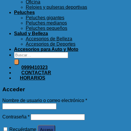
Oficina
Relojes y pulseras deportivas
Peluches
Peluches gigantes
Peluches medianos
Peluches pequeños
Salud y Belleza
Accesorios de Belleza
Accesorios de Deportes
Accesorios para Auto y Moto
Buscar
por:
0999410323
CONTACTAR
HORARIOS
Acceder
Obligatorio
Nombre de usuario o correo electrónico
*
Obligatorio
Contraseña
*
Recuérdame
Acceso