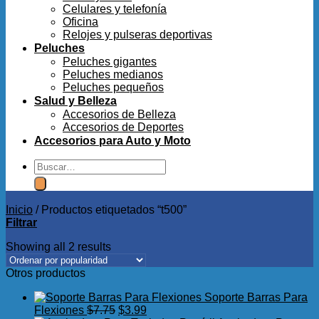
Celulares y telefonía
Oficina
Relojes y pulseras deportivas
Peluches
Peluches gigantes
Peluches medianos
Peluches pequeños
Salud y Belleza
Accesorios de Belleza
Accesorios de Deportes
Accesorios para Auto y Moto
Buscar
por:
Inicio
/
Productos etiquetados “t500”
Filtrar
Showing all 2 results
Otros productos
Soporte Barras Para
El
El
Flexiones
$
7.75
$
3.99