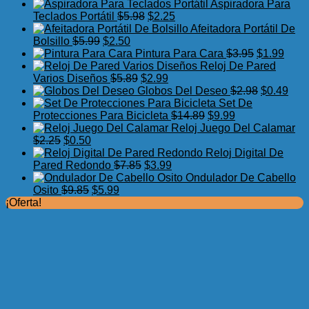
precio
precio
Aspiradora Para
original
actual
El
El
Teclados Portátil
$
5.98
$
2.25
era:
es:
precio
precio
Afeitadora Portátil De
El
$7.75.
El
$3.99.
original
actual
Bolsillo
$
5.99
$
2.50
precio
precio
era:
es:
El
El
Pintura Para Cara
$
3.95
$
1.99
original
actual
$5.98.
$2.25.
precio
preci
Reloj De Pared
era:
es:
El
El
original
actua
Varios Diseños
$
5.89
$
2.99
$5.99.
$2.50.
precio
precio
era:
El
es:
El
Globos Del Deseo
$
2.98
$
0.49
original
actual
$3.95.
precio
$1.99
prec
Set De
era:
es:
El
El
original
actu
Protecciones Para Bicicleta
$
14.89
$
9.99
$5.89.
$2.99.
precio
precio
era:
es:
Reloj Juego Del Calamar
El
El
original
actual
$2.98.
$0.4
$
2.25
$
0.50
precio
precio
era:
es:
Reloj Digital De
original
actual
El
El
$14.89.
$9.99.
Pared Redondo
$
7.85
$
3.99
era:
es:
precio
precio
Ondulador De Cabello
$2.25.
$0.50.
El
El
original
actual
Osito
$
9.85
$
5.99
precio
precio
era:
es:
¡Oferta!
original
actual
$7.85.
$3.99.
era:
es:
$9.85.
$5.99.