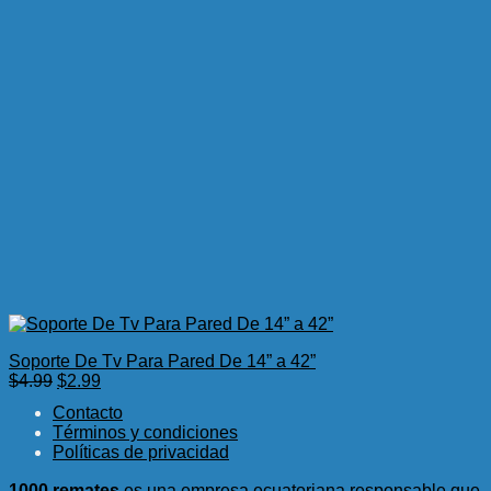
Soporte De Tv Para Pared De 14” a 42”
El
El
$
4.99
$
2.99
precio
precio
Contacto
original
actual
Términos y condiciones
era:
es:
Políticas de privacidad
$4.99.
$2.99.
1000 remates
es una empresa ecuatoriana responsable que