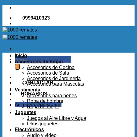
Saltar
al
0999410323
contenido
Inicio
Buscar
Accesorios de hogar
por:
Accesorios de Cocina
Accesorios de Sala
Accesorios de Jardinería
CONTACTAR
Accesorios para Mascotas
Vestimenta
HORARIOS
Accesorios para bebes
Ropa de hombre
Acceder / Registrarse
Ropa de mujer
Juguetes
Juegos al Aire Libre y Agua
Otros juguetes
Electrónicos
Audio y video