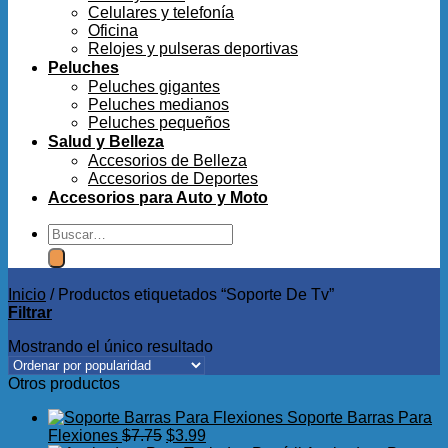
Celulares y telefonía
Oficina
Relojes y pulseras deportivas
Peluches
Peluches gigantes
Peluches medianos
Peluches pequeños
Salud y Belleza
Accesorios de Belleza
Accesorios de Deportes
Accesorios para Auto y Moto
Buscar
por:
Inicio
/
Productos etiquetados “Soporte De Tv”
Filtrar
Mostrando el único resultado
Otros productos
Soporte Barras Para
El
El
Flexiones
$
7.75
$
3.99