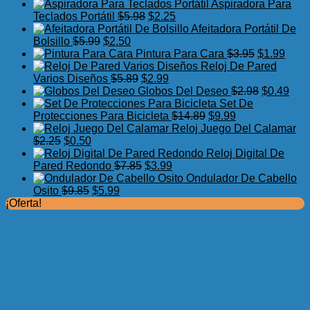
precio
precio
Aspiradora Para
original
actual
El
El
Teclados Portátil
$
5.98
$
2.25
era:
es:
precio
precio
Afeitadora Portátil De
El
$7.75.
El
$3.99.
original
actual
Bolsillo
$
5.99
$
2.50
precio
precio
era:
es:
El
El
Pintura Para Cara
$
3.95
$
1.99
original
actual
$5.98.
$2.25.
precio
preci
Reloj De Pared
era:
es:
El
El
original
actua
Varios Diseños
$
5.89
$
2.99
$5.99.
$2.50.
precio
precio
era:
El
es:
El
Globos Del Deseo
$
2.98
$
0.49
original
actual
$3.95.
precio
$1.99
prec
Set De
era:
es:
El
El
original
actu
Protecciones Para Bicicleta
$
14.89
$
9.99
$5.89.
$2.99.
precio
precio
era:
es:
Reloj Juego Del Calamar
El
El
original
actual
$2.98.
$0.4
$
2.25
$
0.50
precio
precio
era:
es:
Reloj Digital De
original
actual
El
El
$14.89.
$9.99.
Pared Redondo
$
7.85
$
3.99
era:
es:
precio
precio
Ondulador De Cabello
$2.25.
$0.50.
El
El
original
actual
Osito
$
9.85
$
5.99
precio
precio
era:
es:
¡Oferta!
original
actual
$7.85.
$3.99.
era:
es:
$9.85.
$5.99.