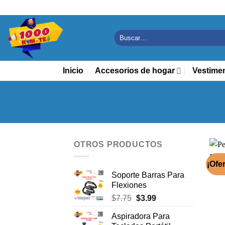
Saltar
al
contenido
Buscar
por:
Inicio
Accesorios de hogar
Vestime
OTROS PRODUCTOS
¡Ofer
Soporte Barras Para
Flexiones
El
El
$
7.75
$
3.99
precio
precio
Aspiradora Para
original
actual