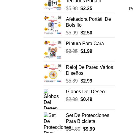
Teclados Portátil
era:
es:
El
El
$
5.98
$
2.25
Pe
$7.75.
$3.99.
precio
precio
Afeitadora Portátil De
original
actual
Bolsillo
era:
es:
El
El
$
5.99
$
2.50
$5.98.
$2.25.
precio
precio
Pintura Para Cara
original
actual
El
El
$
3.95
era:
$
1.99
es:
precio
precio
$5.99.
$2.50.
original
actual
Reloj De Pared Varios
era:
es:
Diseños
$3.95.
$1.99.
El
El
$
5.89
$
2.99
precio
precio
Globos Del Deseo
original
actual
El
El
$
2.98
era:
$
0.49
es:
precio
precio
$5.89.
$2.99.
original
actual
Set De Protecciones
era:
es:
Para Bicicleta
$2.98.
$0.49.
El
El
$
14.89
$
9.99