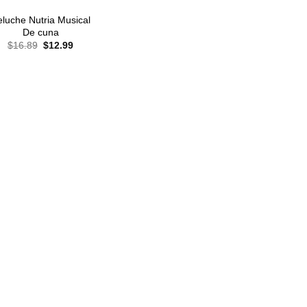
luche Nutria Musical
De cuna
El
El
$
16.89
$
12.99
precio
precio
original
actual
era:
es:
$16.89.
$12.99.