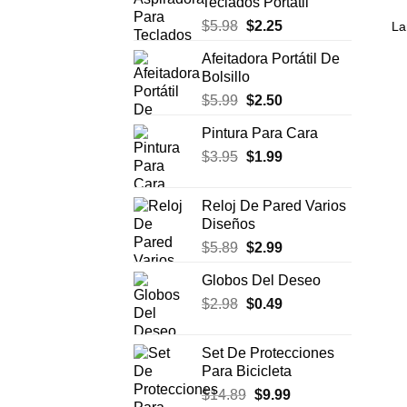
Teclados Portátil
era:
es:
El
El
$
5.98
$
2.25
La
$7.75.
$3.99.
precio
precio
Afeitadora Portátil De
original
actual
Bolsillo
era:
es:
El
El
$
5.99
$
2.50
$5.98.
$2.25.
precio
precio
Pintura Para Cara
original
actual
El
El
$
3.95
era:
$
1.99
es:
precio
precio
$5.99.
$2.50.
original
actual
Reloj De Pared Varios
era:
es:
Diseños
$3.95.
$1.99.
El
El
$
5.89
$
2.99
precio
precio
Globos Del Deseo
original
actual
El
El
$
2.98
era:
$
0.49
es:
precio
precio
$5.89.
$2.99.
original
actual
Set De Protecciones
era:
es:
Para Bicicleta
$2.98.
$0.49.
El
El
$
14.89
$
9.99