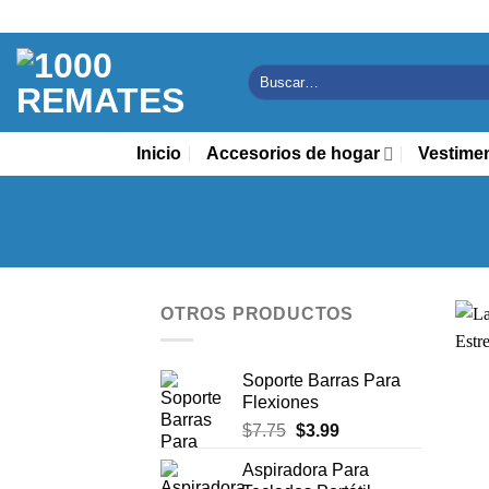
Saltar
al
contenido
Buscar
por:
Inicio
Accesorios de hogar
Vestime
OTROS PRODUCTOS
Soporte Barras Para
Flexiones
El
El
$
7.75
$
3.99
precio
precio
Aspiradora Para
original
actual