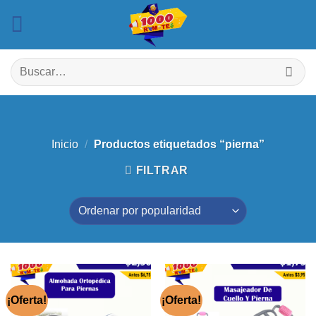
Saltar
al
contenido
Buscar
por:
Inicio
/
Productos etiquetados “pierna”
FILTRAR
¡Oferta!
¡Oferta!