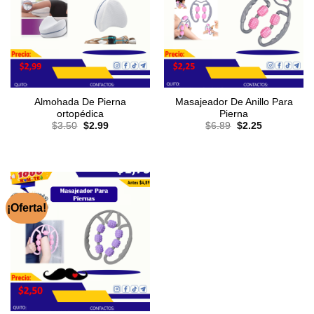
Almohada De Pierna
Masajeador De Anillo Para
ortopédica
Pierna
El
El
El
El
$
3.50
$
2.99
$
6.89
$
2.25
precio
precio
precio
precio
original
actual
original
actual
era:
es:
era:
es:
$3.50.
$2.99.
$6.89.
$2.25.
¡Oferta!