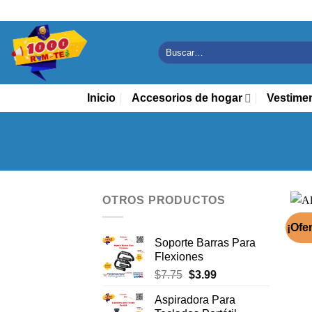
Saltar
al
contenido
Buscar
por:
Inicio
Accesorios de hogar
Vestime
OTROS PRODUCTOS
¡Ofer
Soporte Barras Para
Flexiones
El
El
$
7.75
$
3.99
precio
precio
Aspiradora Para
original
actual