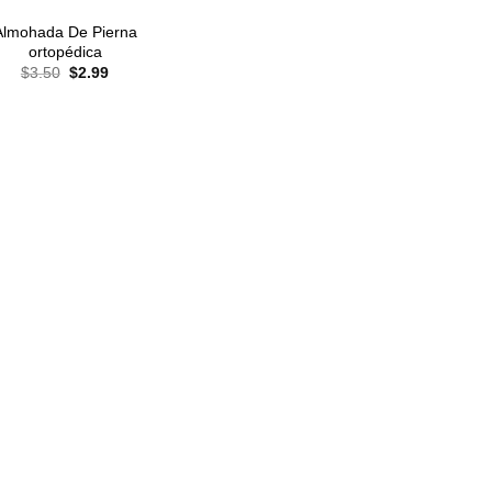
Almohada De Pierna
ortopédica
El
El
$
3.50
$
2.99
precio
precio
original
actual
era:
es:
$3.50.
$2.99.