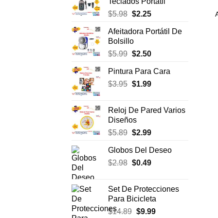
Teclados Portátil
era:
es:
El
El
$
5.98
$
2.25
$7.75.
$3.99.
precio
precio
Afeitadora Portátil De
original
actual
Bolsillo
era:
es:
El
El
$
5.99
$
2.50
$5.98.
$2.25.
precio
precio
Pintura Para Cara
original
actual
El
El
$
3.95
era:
$
1.99
es:
precio
precio
$5.99.
$2.50.
original
actual
Reloj De Pared Varios
era:
es:
Diseños
$3.95.
$1.99.
El
El
$
5.89
$
2.99
precio
precio
Globos Del Deseo
original
actual
El
El
$
2.98
era:
$
0.49
es:
precio
precio
$5.89.
$2.99.
original
actual
Set De Protecciones
era:
es:
Para Bicicleta
$2.98.
$0.49.
El
El
$
14.89
$
9.99