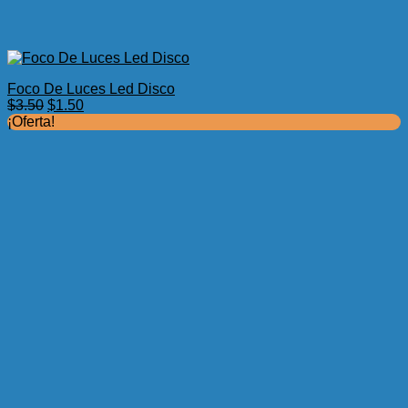
Foco De Luces Led Disco
El
El
$
3.50
$
1.50
precio
precio
¡Oferta!
original
actual
era:
es:
$3.50.
$1.50.