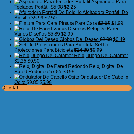
precio
precio
Aspiradora Para
original
actual
El
El
Teclados Portátil
$
5.98
$
2.25
era:
es:
precio
precio
Afeitadora Portátil De
El
$7.75.
El
$3.99.
original
actual
Bolsillo
$
5.99
$
2.50
precio
precio
era:
es:
El
El
Pintura Para Cara
$
3.95
$
1.99
original
actual
$5.98.
$2.25.
precio
preci
Reloj De Pared
era:
es:
El
El
original
actua
Varios Diseños
$
5.89
$
2.99
$5.99.
$2.50.
precio
precio
era:
El
es:
El
Globos Del Deseo
$
2.98
$
0.49
original
actual
$3.95.
precio
$1.99
prec
Set De
era:
es:
El
El
original
actu
Protecciones Para Bicicleta
$
14.89
$
9.99
$5.89.
$2.99.
precio
precio
era:
es:
Reloj Juego Del Calamar
El
El
original
actual
$2.98.
$0.4
$
2.25
$
0.50
precio
precio
era:
es:
Reloj Digital De
original
actual
El
El
$14.89.
$9.99.
Pared Redondo
$
7.85
$
3.99
era:
es:
precio
precio
Ondulador De Cabello
$2.25.
$0.50.
El
El
original
actual
Osito
$
9.85
$
5.99
precio
precio
era:
es:
¡Oferta!
original
actual
$7.85.
$3.99.
era:
es:
$9.85.
$5.99.