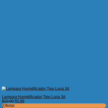
Lampara Humidificador Tipo Luna 3d
El
El
$
10.00
$
5.99
precio
precio
¡Oferta!