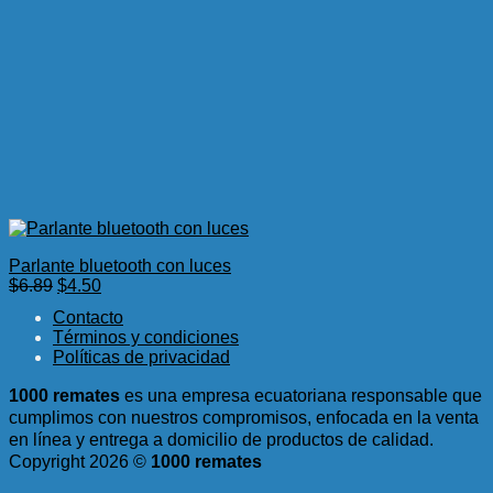
Parlante bluetooth con luces
El
El
$
6.89
$
4.50
precio
precio
Contacto
original
actual
Términos y condiciones
era:
es:
Políticas de privacidad
$6.89.
$4.50.
1000 remates
es una empresa ecuatoriana responsable que
cumplimos con nuestros compromisos, enfocada en la venta
en línea y entrega a domicilio de productos de calidad.
Copyright 2026 ©
1000 remates