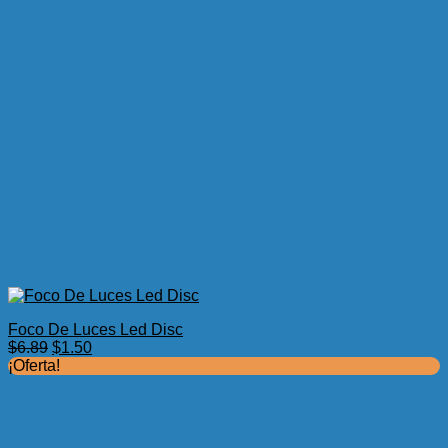
Foco De Luces Led Disc
El
El
$
6.89
$
1.50
precio
precio
¡Oferta!
original
actual
era:
es:
$6.89.
$1.50.