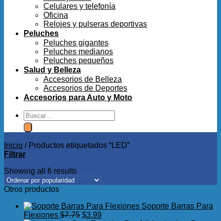
Celulares y telefonía
Oficina
Relojes y pulseras deportivas
Peluches
Peluches gigantes
Peluches medianos
Peluches pequeños
Salud y Belleza
Accesorios de Belleza
Accesorios de Deportes
Accesorios para Auto y Moto
Buscar
por:
Inicio
/
Productos etiquetados “LED”
Filtrar
Showing all 6 results
Otros productos
Soporte Barras Para
El
El
Flexiones
$
7.75
$
3.99