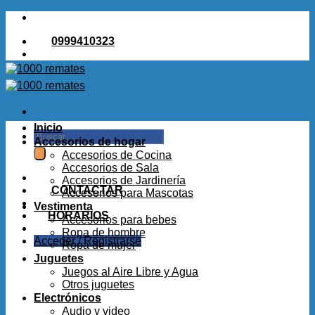
Saltar
al
0999410323
contenido
Inicio
Buscar
Accesorios de hogar
por:
Accesorios de Cocina
Accesorios de Sala
Accesorios de Jardinería
CONTACTAR
Accesorios para Mascotas
Vestimenta
HORARIOS
Accesorios para bebes
Ropa de hombre
Acceder / Registrarse
Ropa de mujer
Juguetes
Juegos al Aire Libre y Agua
Otros juguetes
Electrónicos
Audio y video