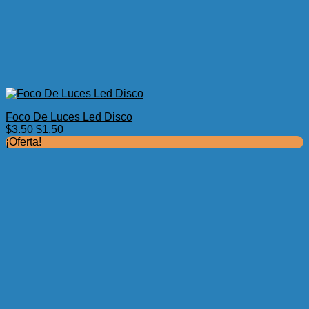
Foco De Luces Led Disco
El
El
$
3.50
$
1.50
precio
precio
¡Oferta!
original
actual
era:
es:
$3.50.
$1.50.