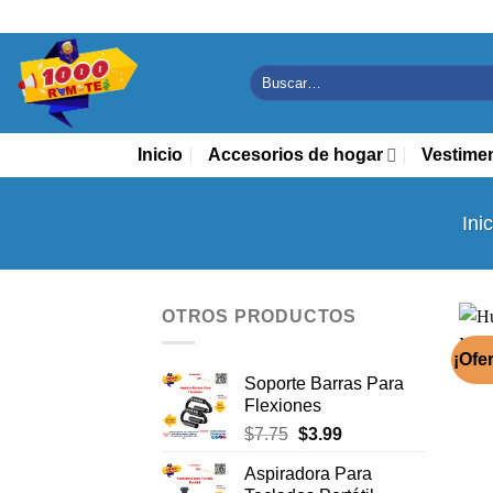
Saltar
al
contenido
Buscar
por:
Inicio
Accesorios de hogar
Vestime
Ini
OTROS PRODUCTOS
¡Ofer
Soporte Barras Para
Flexiones
El
El
$
7.75
$
3.99
precio
precio
Aspiradora Para
original
actual