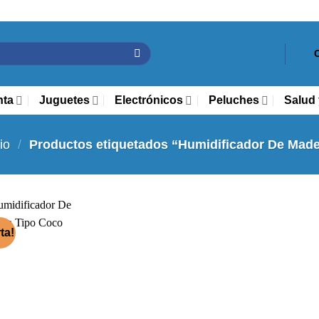
nta
Juguetes
Electrónicos
Peluches
Salud 
cio
/
Productos etiquetados “Humidificador De Made
ta!