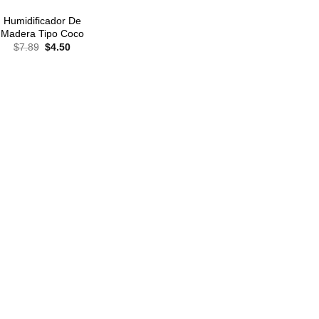
Humidificador De
Madera Tipo Coco
El
El
$
7.89
$
4.50
precio
precio
original
actual
era:
es:
$7.89.
$4.50.