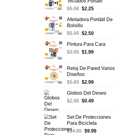
Teclados Portátil
era:
es:
El
El
$
5.98
$
2.25
$7.75.
$3.99.
precio
precio
Afeitadora Portátil De
original
actual
Bolsillo
era:
es:
El
El
$
5.99
$
2.50
$5.98.
$2.25.
precio
precio
Pintura Para Cara
original
actual
El
El
$
3.95
era:
$
1.99
es:
precio
precio
$5.99.
$2.50.
original
actual
Reloj De Pared Varios
era:
es:
Diseños
$3.95.
$1.99.
El
El
$
5.89
$
2.99
precio
precio
Globos Del Deseo
original
actual
El
El
$
2.98
era:
$
0.49
es:
precio
precio
$5.89.
$2.99.
original
actual
Set De Protecciones
era:
es:
Para Bicicleta
$2.98.
$0.49.
El
El
$
14.89
$
9.99