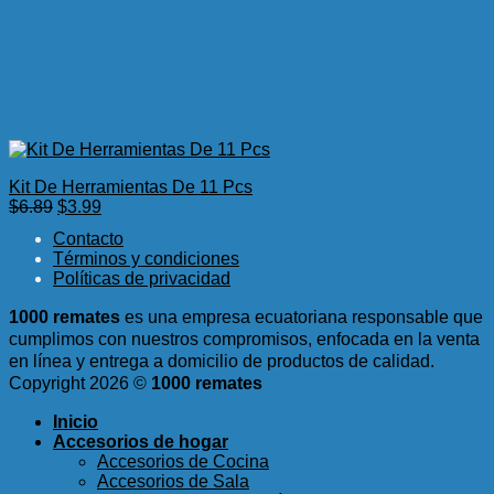
Kit De Herramientas De 11 Pcs
El
El
$
6.89
$
3.99
precio
precio
Contacto
original
actual
Términos y condiciones
era:
es:
Políticas de privacidad
$6.89.
$3.99.
1000 remates
es una empresa ecuatoriana responsable que
cumplimos con nuestros compromisos, enfocada en la venta
en línea y entrega a domicilio de productos de calidad.
Copyright 2026 ©
1000 remates
Inicio
Accesorios de hogar
Accesorios de Cocina
Accesorios de Sala