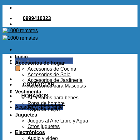
Saltar
al
0999410323
contenido
Inicio
Buscar
Accesorios de hogar
por:
Accesorios de Cocina
Accesorios de Sala
Accesorios de Jardinería
CONTACTAR
Accesorios para Mascotas
Vestimenta
HORARIOS
Accesorios para bebes
Ropa de hombre
Acceder / Registrarse
Ropa de mujer
Juguetes
Juegos al Aire Libre y Agua
Otros juguetes
Electrónicos
Audio y video