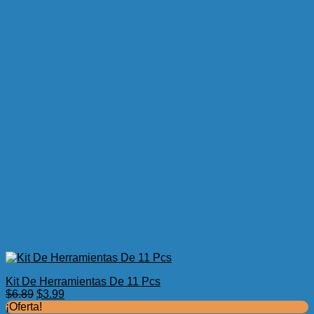
Kit De Herramientas De 11 Pcs
El
El
$
6.89
$
3.99
precio
precio
¡Oferta!