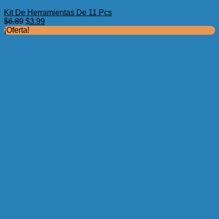
Kit De Herramientas De 11 Pcs
El
El
$
6.89
$
3.99
precio
precio
¡Oferta!
original
actual
era:
es:
$6.89.
$3.99.