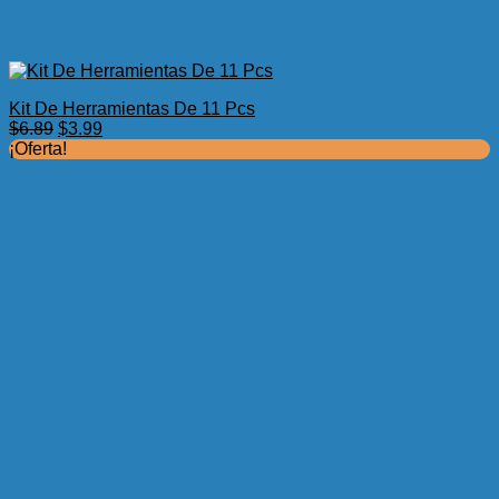
Kit De Herramientas De 11 Pcs
El
El
$
6.89
$
3.99
precio
precio
¡Oferta!
original
actual
era:
es:
$6.89.
$3.99.