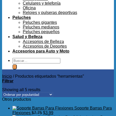
Celulares y telefonía
Oficina
Relojes y pulseras deportivas
Peluches
Peluches gigantes
Peluches medianos
Peluches pequeños
Salud y Belleza
Accesorios de Belleza
Accesorios de Deportes
Accesorios para Auto y Moto
Buscar
por:
Inicio
/
Productos etiquetados “herramientas”
Filtrar
Showing all 5 results
Otros productos
Soporte Barras Para
El
El
Flexiones
$
7.75
$
3.99