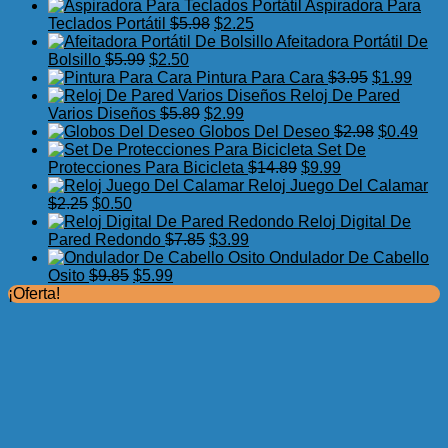
precio
precio
Aspiradora Para
original
actual
El
El
Teclados Portátil
$
5.98
$
2.25
era:
es:
precio
precio
Afeitadora Portátil De
El
$7.75.
El
$3.99.
original
actual
Bolsillo
$
5.99
$
2.50
precio
precio
era:
es:
El
El
Pintura Para Cara
$
3.95
$
1.99
original
actual
$5.98.
$2.25.
precio
preci
Reloj De Pared
era:
es:
El
El
original
actua
Varios Diseños
$
5.89
$
2.99
$5.99.
$2.50.
precio
precio
era:
El
es:
El
Globos Del Deseo
$
2.98
$
0.49
original
actual
$3.95.
precio
$1.99
prec
Set De
era:
es:
El
El
original
actu
Protecciones Para Bicicleta
$
14.89
$
9.99
$5.89.
$2.99.
precio
precio
era:
es:
Reloj Juego Del Calamar
El
El
original
actual
$2.98.
$0.4
$
2.25
$
0.50
precio
precio
era:
es:
Reloj Digital De
original
actual
El
El
$14.89.
$9.99.
Pared Redondo
$
7.85
$
3.99
era:
es:
precio
precio
Ondulador De Cabello
$2.25.
$0.50.
El
El
original
actual
Osito
$
9.85
$
5.99
precio
precio
era:
es:
¡Oferta!
original
actual
$7.85.
$3.99.
era:
es:
$9.85.
$5.99.