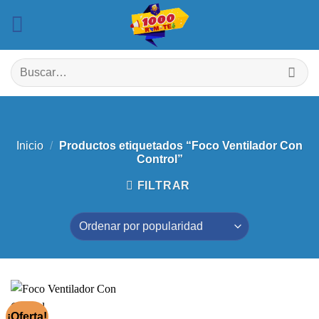
Saltar
al
contenido
Buscar
por:
Inicio
/
Productos etiquetados “Foco Ventilador Con
Control”
FILTRAR
¡Oferta!