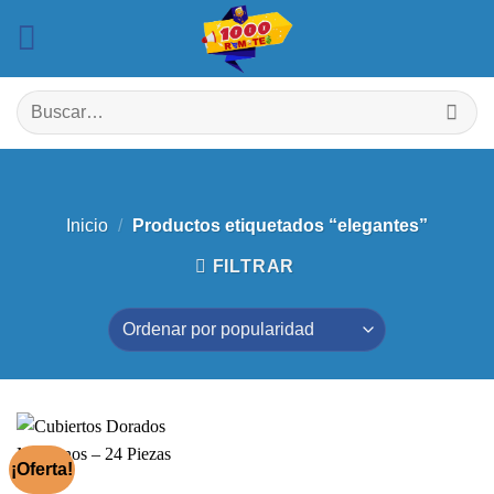
Saltar
al
contenido
Buscar
por:
Inicio
/
Productos etiquetados “elegantes”
FILTRAR
¡Oferta!