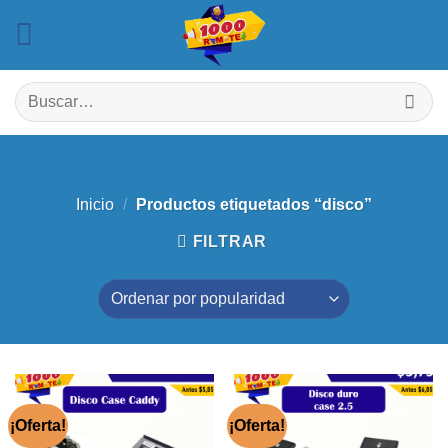
Saltar
al
contenido
Buscar
por:
Inicio
/
Productos etiquetados “disco”
FILTRAR
¡Oferta!
¡Oferta!