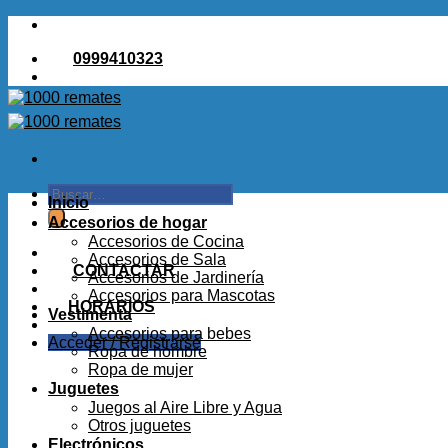
Saltar
al
0999410323
contenido
Buscar
Inicio
por:
Accesorios de hogar
Accesorios de Cocina
Accesorios de Sala
CONTACTAR
Accesorios de Jardinería
Accesorios para Mascotas
HORARIOS
Vestimenta
Accesorios para bebes
Acceder / Registrarse
Ropa de hombre
Ropa de mujer
Juguetes
Juegos al Aire Libre y Agua
Otros juguetes
Electrónicos