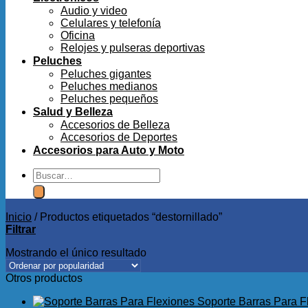
Audio y video
Celulares y telefonía
Oficina
Relojes y pulseras deportivas
Peluches
Peluches gigantes
Peluches medianos
Peluches pequeños
Salud y Belleza
Accesorios de Belleza
Accesorios de Deportes
Accesorios para Auto y Moto
Buscar
por:
Inicio
/
Productos etiquetados “destornillado”
Filtrar
Mostrando el único resultado
Otros productos
Soporte Barras Para F