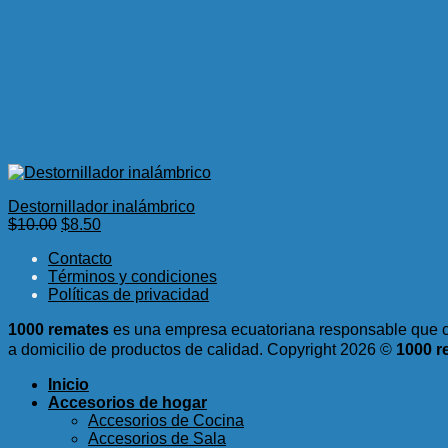
Destornillador inalámbrico
El
El
$
10.00
$
8.50
precio
precio
Contacto
original
actual
Términos y condiciones
era:
es:
Políticas de privacidad
$10.00.
$8.50.
1000 remates
es una empresa ecuatoriana responsable que c
a domicilio de productos de calidad.
Copyright 2026 ©
1000 r
Inicio
Accesorios de hogar
Accesorios de Cocina
Accesorios de Sala