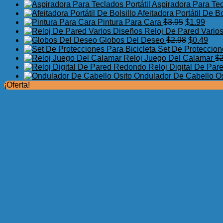
Aspiradora Para Tec
Afeitadora Portátil De Bo
El
El
Pintura Para Cara
$
3.95
$
1.99
precio
preci
Reloj De Pared Vario
original
El
actua
El
Globos Del Deseo
$
2.98
$
0.49
era:
precio
es:
prec
Set De Proteccion
$3.95.
original
$1.99
actu
Reloj Juego Del Calamar
$
era:
es:
Reloj Digital De Pa
$2.98.
$0.4
Ondulador De Cabello Os
¡Oferta!