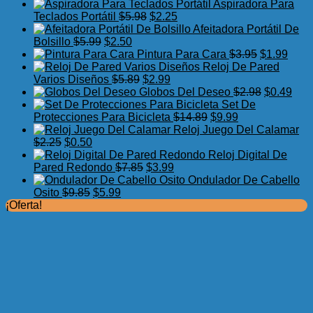
precio
precio
Aspiradora Para
original
actual
El
El
Teclados Portátil
$
5.98
$
2.25
era:
es:
precio
precio
Afeitadora Portátil De
El
$7.75.
El
$3.99.
original
actual
Bolsillo
$
5.99
$
2.50
precio
precio
era:
es:
El
El
Pintura Para Cara
$
3.95
$
1.99
original
actual
$5.98.
$2.25.
precio
preci
Reloj De Pared
era:
es:
El
El
original
actua
Varios Diseños
$
5.89
$
2.99
$5.99.
$2.50.
precio
precio
era:
El
es:
El
Globos Del Deseo
$
2.98
$
0.49
original
actual
$3.95.
precio
$1.99
prec
Set De
era:
es:
El
El
original
actu
Protecciones Para Bicicleta
$
14.89
$
9.99
$5.89.
$2.99.
precio
precio
era:
es:
Reloj Juego Del Calamar
El
El
original
actual
$2.98.
$0.4
$
2.25
$
0.50
precio
precio
era:
es:
Reloj Digital De
original
actual
El
El
$14.89.
$9.99.
Pared Redondo
$
7.85
$
3.99
era:
es:
precio
precio
Ondulador De Cabello
$2.25.
$0.50.
El
El
original
actual
Osito
$
9.85
$
5.99
precio
precio
era:
es:
¡Oferta!
original
actual
$7.85.
$3.99.
era:
es:
$9.85.
$5.99.