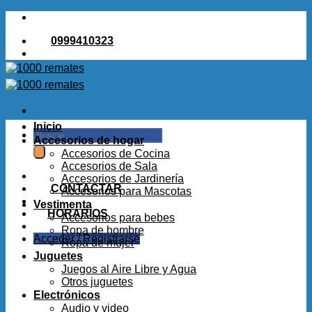
Saltar
al
0999410323
contenido
Inicio
Buscar
Accesorios de hogar
por:
Accesorios de Cocina
Accesorios de Sala
Accesorios de Jardinería
CONTACTAR
Accesorios para Mascotas
Vestimenta
HORARIOS
Accesorios para bebes
Ropa de hombre
Acceder / Registrarse
Ropa de mujer
Juguetes
Juegos al Aire Libre y Agua
Otros juguetes
Electrónicos
Audio y video