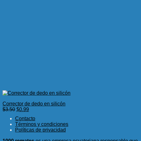
Corrector de dedo en silicón
El
El
$
3.50
$
0.99
precio
precio
Contacto
original
actual
Términos y condiciones
era:
es:
Políticas de privacidad
$3.50.
$0.99.
1000 remates
es una empresa ecuatoriana responsable que