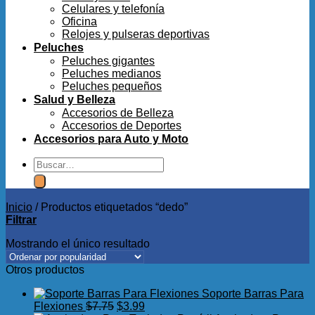
Celulares y telefonía
Oficina
Relojes y pulseras deportivas
Peluches
Peluches gigantes
Peluches medianos
Peluches pequeños
Salud y Belleza
Accesorios de Belleza
Accesorios de Deportes
Accesorios para Auto y Moto
Buscar
por:
Inicio
/
Productos etiquetados “dedo”
Filtrar
Mostrando el único resultado
Otros productos
Soporte Barras Para
El
El
Flexiones
$
7.75
$
3.99